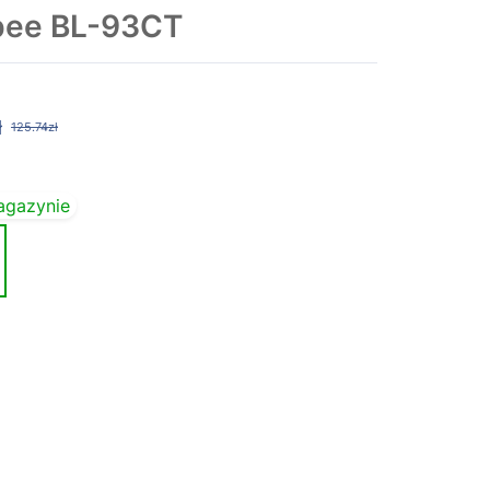
bee BL-93CT
ł
125.74zł
agazynie