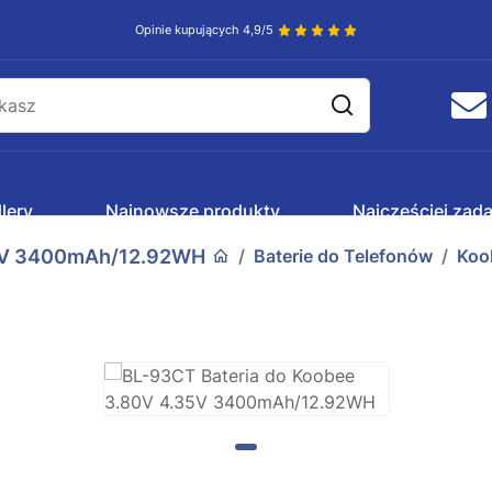
Opinie kupujących 4,9/5
lery
Najnowsze produkty
Najczęściej zad
35V 3400mAh/12.92WH
Baterie do Telefonów
Koo