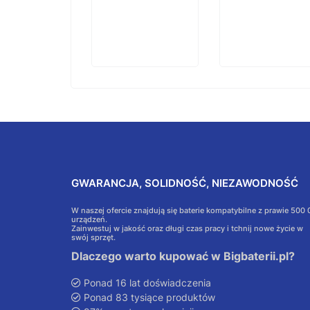
GWARANCJA, SOLIDNOŚĆ, NIEZAWODNOŚĆ
W naszej ofercie znajdują się baterie kompatybilne z prawie 500
urządzeń.
Zainwestuj w jakość oraz długi czas pracy i tchnij nowe życie w
swój sprzęt.
Dlaczego warto kupować w Bigbaterii.pl?
Ponad 16 lat doświadczenia
Ponad 83 tysiące produktów