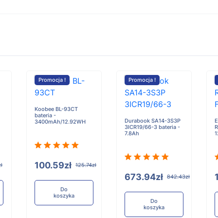
Promocja !
Promocja !
Koobee BL-93CT
bateria -
Durabook SA14-3S3P
E
3400mAh/12.92WH
3ICR19/66-3 bateria -
R
7.8Ah
100.59zł
ł
125.74zł
673.94zł
842.43zł
Do
koszyka
Do
koszyka