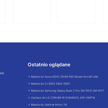
Ostatnio oglądane
 000
Bateria do Syma X5HC X5HW X9S Model Aircraft UAV
Bateria do ZJ 5802 5805 5807
Bateria do Samsung Galaxy Buds 2 Pro SM-R510 SM-R177
Zasilacz do LG 27MU88-W A140A001L A16-140P1A
Bateria do Ulefone Armor 24