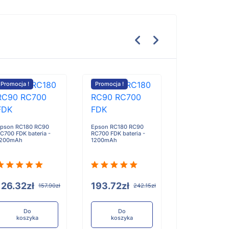
Promocja !
Promocja !
Promocja !
pson RC180 RC90
Epson RC180 RC90
Lenovo Legion 
C700 FDK bateria -
RC700 FDK bateria -
16ACHg6 bateri
1200mAh
1200mAh
126.32zł
193.72zł
758.18zł
157.90zł
242.15zł
Do
Do
Do
koszyka
koszyka
koszyka