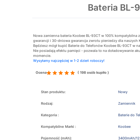
Bateria BL
Nowa zamienna bateria Koobee BL-93CT w 100% kompatybilna z or
gwarancji i 30-dniowa gwarancja zwrotu pieniedzy dla naszych 
Będziesz mógł kupić Baterie do Telefonów Koobee BL-93CT w naj
Nie posiadają efektu pamięci - pozwala to na doładowywanie 
momencie.
Wysyłamy najczęściej w 1-2 dzień roboczy!
Ocena
( 198 osób kupiło )
Stan produktu:
Nowy
Rodzaj:
Zamiennik
Kategoria :
Baterie do T
Kompatybilne Marki :
Koobee
Pojemność (mAh):
3400mAh/12