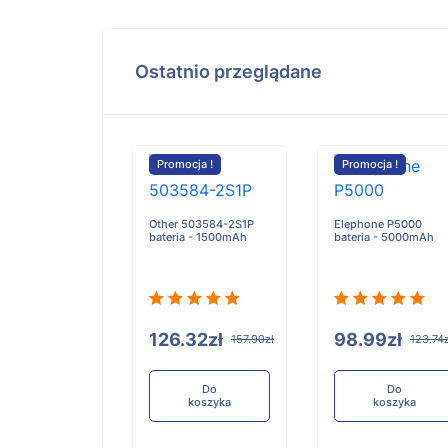
Ostatnio przeglądane
cja !
Promocja !
Promocja !
Other 503584-2S1P
Elephone P5000
bateria - 1500mAh
bateria - 5000mAh
 Legion 7
6 bateria -
126.32zł
98.99zł
157.90zł
123.74z
.18zł
947.72zł
Do
Do
koszyka
koszyka
Do
koszyka