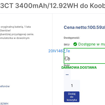
-93CT 3400mAh/12.92WH do Koo
Cena netto:100.59z
yginalną baterią. 1 lata
Klientów!
bardziej przystępnej cenie.
Dostępność:
akumulatorka w dowolnym
Dostępne w m
SKU:
20IV1467_Te
Ilość
DARMOWA DOSTAWA
−
elefonów
Dodaj
+
do
koszyka
.92WH