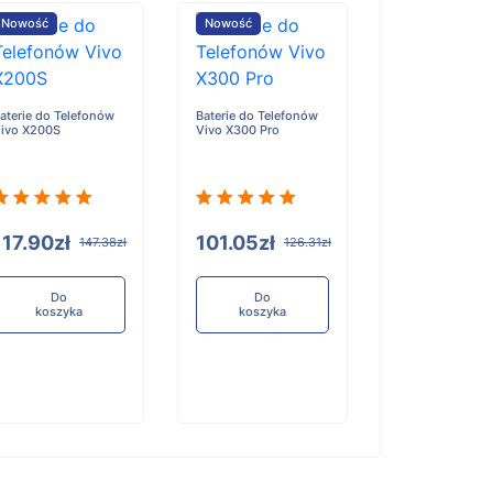
Nowość
Nowość
Nowość
aterie do Telefonów
Baterie do Telefonów
Baterie do Tele
ivo X200S
Vivo X300 Pro
Honor X6D
117.90zł
101.05zł
96.84zł
147.38zł
126.31zł
12
Do
Do
Do
koszyka
koszyka
koszyka