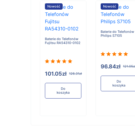
ość
Nowość
Nowość
Baterie do Telefonów
Philips S7105
e do Telefonów
Baterie do Telefonów
u RA54310-0101
Fujitsu RA54310-0102
96.84zł
121.05z
05zł
101.05zł
126.31zł
126.31zł
Do
koszyka
Do
Do
koszyka
koszyka