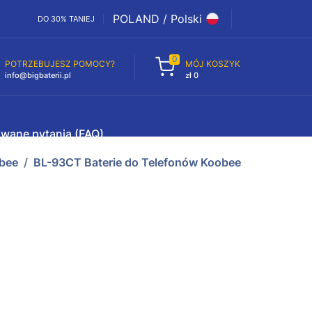
POLAND / Polski
DO 30% TANIEJ
0
POTRZEBUJESZ POMOCY?
MÓJ KOSZYK
info@bigbaterii.pl
zł 0
awane pytania (FAQ)
bee
BL-93CT Baterie do Telefonów Koobee