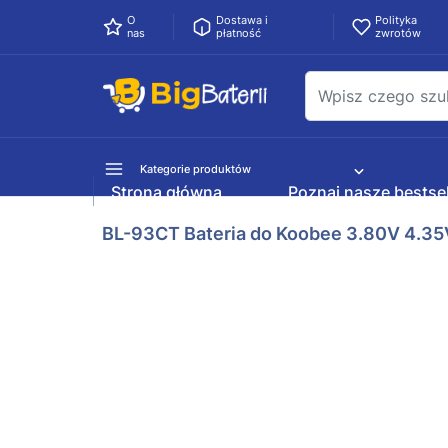
O
Dostawa i
Polityka
nas
płatność
zwrotów
Kategorie produktów
Strona główna
Poznaj nasze bestsel
BL-93CT Bateria do Koobee 3.80V 4.