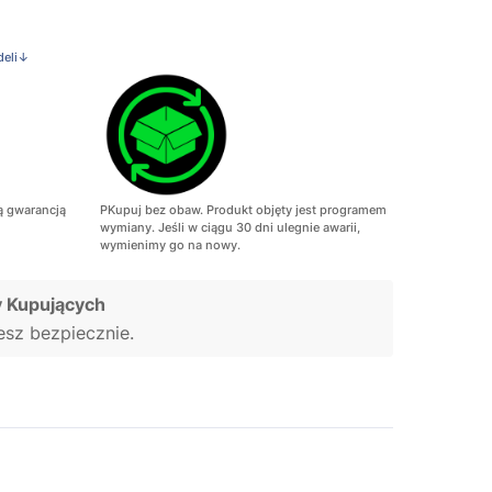
deli↓
ą gwarancją
PKupuj bez obaw. Produkt objęty jest programem
wymiany. Jeśli w ciągu 30 dni ulegnie awarii,
wymienimy go na nowy.
 Kupujących
jesz bezpiecznie.