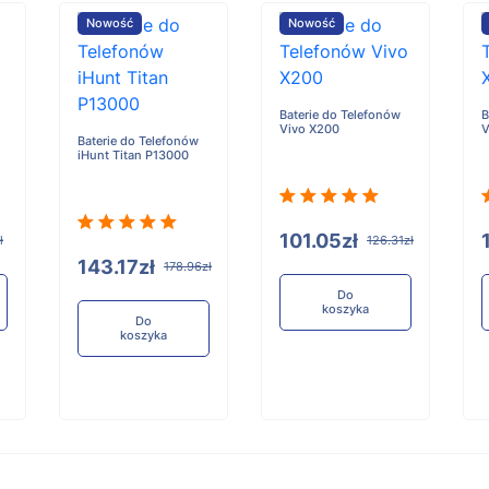
Nowość
Nowość
Baterie do Telefonów
B
Vivo X200
V
Baterie do Telefonów
iHunt Titan P13000
101.05zł
ł
126.31zł
143.17zł
178.96zł
Do
koszyka
Do
koszyka