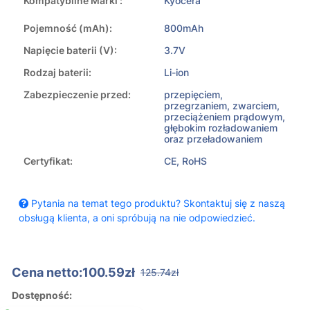
Kompatybilne Marki :
Kyocera
Pojemność (mAh):
800mAh
Napięcie baterii (V):
3.7V
Rodzaj baterii:
Li-ion
Zabezpieczenie przed:
przepięciem,
przegrzaniem, zwarciem,
przeciążeniem prądowym,
głębokim rozładowaniem
oraz przeładowaniem
Certyfikat:
CE, RoHS
Pytania na temat tego produktu? Skontaktuj się z naszą
obsługą klienta, a oni spróbują na nie odpowiedzieć.
Cena netto:100.59zł
125.74zł
Dostępność: