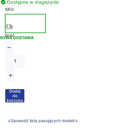
Dostępne w magazynie
SKU:
Ilość
MOWA DOSTAWA
−
+
Dodaj
do
koszyka
↓Sprawdź listę pasujących modeli↓