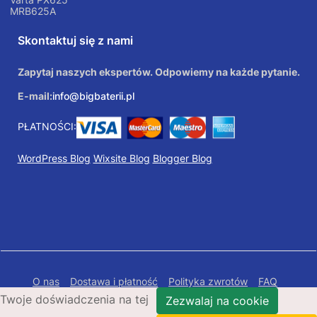
MRB625A
Skontaktuj się z nami
Zapytaj naszych ekspertów. Odpowiemy na każde pytanie.
E-mail:
info@bigbaterii.pl
PŁATNOŚCI:
WordPress Blog
Wixsite Blog
Blogger Blog
O nas
Dostawa i płatność
Polityka zwrotów
FAQ
Twoje doświadczenia na tej
Polityka prywatności
Mapa Strony
Zezwalaj na cookie