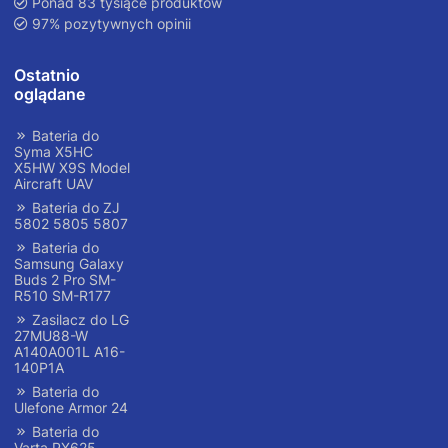
Ponad 83 tysiące produktów
97% pozytywnych opinii
Ostatnio
oglądane
Bateria do
Syma X5HC
X5HW X9S Model
Aircraft UAV
Bateria do ZJ
5802 5805 5807
Bateria do
Samsung Galaxy
Buds 2 Pro SM-
R510 SM-R177
Zasilacz do LG
27MU88-W
A140A001L A16-
140P1A
Bateria do
Ulefone Armor 24
Bateria do
Varta PX625