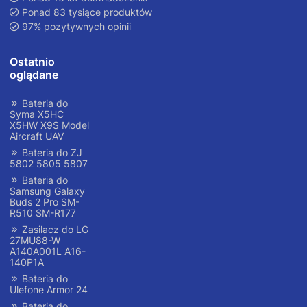
Ponad 83 tysiące produktów
97% pozytywnych opinii
Ostatnio
oglądane
Bateria do
Syma X5HC
X5HW X9S Model
Aircraft UAV
Bateria do ZJ
5802 5805 5807
Bateria do
Samsung Galaxy
Buds 2 Pro SM-
R510 SM-R177
Zasilacz do LG
27MU88-W
A140A001L A16-
140P1A
Bateria do
Ulefone Armor 24
Bateria do