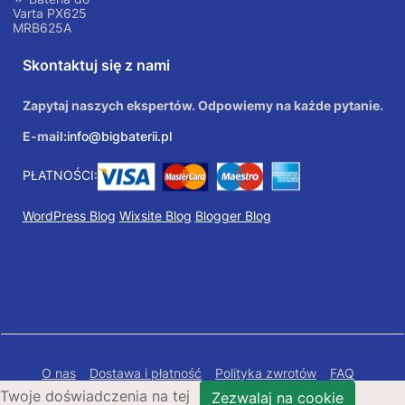
Varta PX625
MRB625A
Skontaktuj się z nami
Zapytaj naszych ekspertów. Odpowiemy na każde pytanie.
E-mail:
info@bigbaterii.pl
PŁATNOŚCI:
WordPress Blog
Wixsite Blog
Blogger Blog
O nas
Dostawa i płatność
Polityka zwrotów
FAQ
Twoje doświadczenia na tej
Polityka prywatności
Mapa Strony
Zezwalaj na cookie