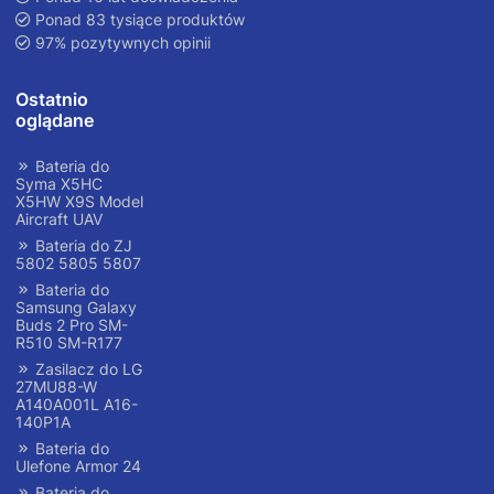
Ponad 83 tysiące produktów
97% pozytywnych opinii
Ostatnio
oglądane
Bateria do
Syma X5HC
X5HW X9S Model
Aircraft UAV
Bateria do ZJ
5802 5805 5807
Bateria do
Samsung Galaxy
Buds 2 Pro SM-
R510 SM-R177
Zasilacz do LG
27MU88-W
A140A001L A16-
140P1A
Bateria do
Ulefone Armor 24
Bateria do