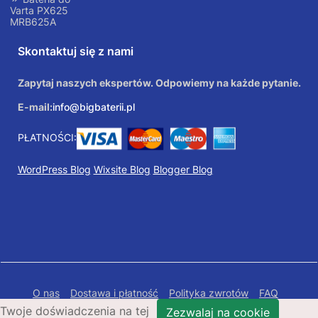
Varta PX625
MRB625A
Skontaktuj się z nami
Zapytaj naszych ekspertów. Odpowiemy na każde pytanie.
E-mail:
info@bigbaterii.pl
PŁATNOŚCI:
WordPress Blog
Wixsite Blog
Blogger Blog
O nas
Dostawa i płatność
Polityka zwrotów
FAQ
Twoje doświadczenia na tej
Polityka prywatności
Mapa Strony
Zezwalaj na cookie