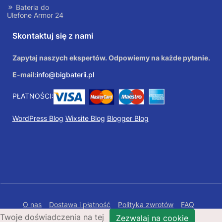
Bateria do
Ulefone Armor 24
Skontaktuj się z nami
Zapytaj naszych ekspertów. Odpowiemy na każde pytanie.
E-mail:
info@bigbaterii.pl
PŁATNOŚCI:
WordPress Blog
Wixsite Blog
Blogger Blog
O nas
Dostawa i płatność
Polityka zwrotów
FAQ
Twoje doświadczenia na tej
Polityka prywatności
Mapa Strony
Zezwalaj na cookie