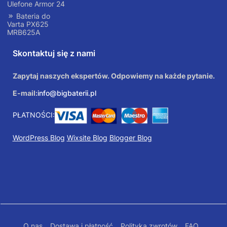
Ulefone Armor 24
Bateria do
Varta PX625
MRB625A
Skontaktuj się z nami
Zapytaj naszych ekspertów. Odpowiemy na każde pytanie.
E-mail:
info@bigbaterii.pl
PŁATNOŚCI:
WordPress Blog
Wixsite Blog
Blogger Blog
O nas
Dostawa i płatność
Polityka zwrotów
FAQ