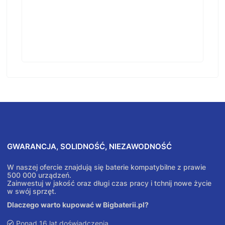
GWARANCJA, SOLIDNOŚĆ, NIEZAWODNOŚĆ
W naszej ofercie znajdują się baterie kompatybilne z prawie
500 000 urządzeń.
Zainwestuj w jakość oraz długi czas pracy i tchnij nowe życie
w swój sprzęt.
Dlaczego warto kupować w Bigbaterii.pl?
Ponad 16 lat doświadczenia