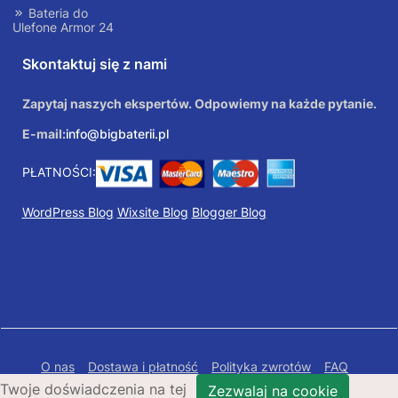
Bateria do
Ulefone Armor 24
Skontaktuj się z nami
Zapytaj naszych ekspertów. Odpowiemy na każde pytanie.
E-mail:
info@bigbaterii.pl
PŁATNOŚCI:
WordPress Blog
Wixsite Blog
Blogger Blog
O nas
Dostawa i płatność
Polityka zwrotów
FAQ
Twoje doświadczenia na tej
Polityka prywatności
Mapa Strony
Zezwalaj na cookie