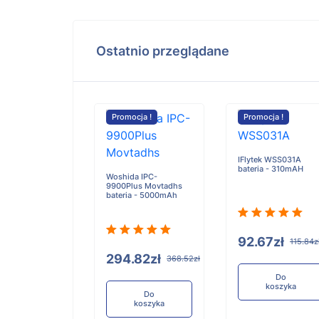
Ostatnio przeglądane
cja !
Promocja !
Promocja !
IFlytek WSS031A
bateria - 310mAH
Woshida IPC-
9900Plus Movtadhs
 MD-MS701
bateria - 5000mAh
 MS722 SS322
bateria -
Ah
92.67zł
115.84z
294.82zł
368.52zł
90zł
147.38zł
Do
koszyka
Do
koszyka
Do