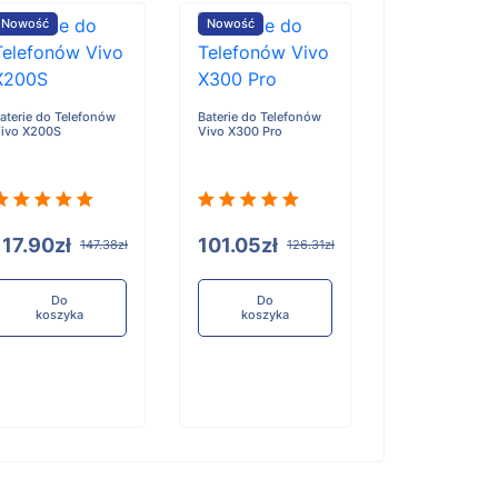
Nowość
Nowość
Nowość
aterie do Telefonów
Baterie do Telefonów
Baterie do Tele
ivo X200S
Vivo X300 Pro
Honor X6D
117.90zł
101.05zł
96.84zł
147.38zł
126.31zł
12
Do
Do
Do
koszyka
koszyka
koszyka