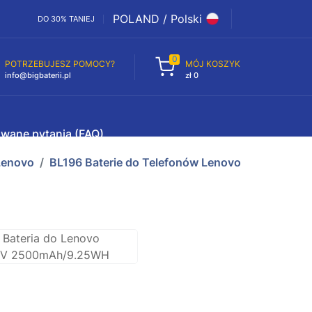
POLAND / Polski
DO 30% TANIEJ
0
POTRZEBUJESZ POMOCY?
MÓJ KOSZYK
info@bigbaterii.pl
zł 0
awane pytania (FAQ)
Lenovo
BL196 Baterie do Telefonów Lenovo