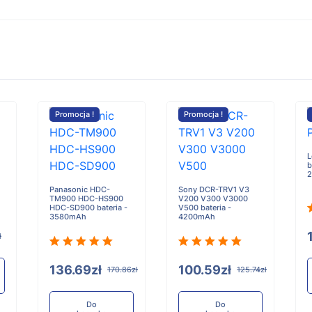
Promocja !
Promocja !
L
b
Panasonic HDC-
Sony DCR-TRV1 V3
TM900 HDC-HS900
V200 V300 V3000
HDC-SD900 bateria -
V500 bateria -
3580mAh
4200mAh
ł
136.69zł
100.59zł
170.86zł
125.74zł
Do
Do