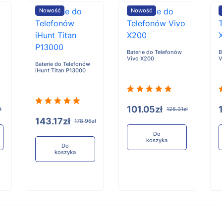
Nowość
Nowość
Baterie do Telefonów
B
Vivo X200
V
Baterie do Telefonów
iHunt Titan P13000
101.05zł
ł
126.31zł
143.17zł
178.96zł
Do
koszyka
Do
koszyka