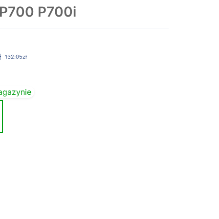
 P700 P700i
ł
132.05zł
agazynie