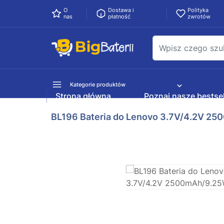
O
Dostawa i
Polityka
nas
płatność
zwrotów
Kategorie produktów
Strona główna
Poznaj nasze bestsel
BL196 Bateria do Lenovo 3.7V/4.2V 2