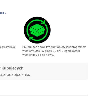
deli↓
ą gwarancją
PKupuj bez obaw. Produkt objęty jest programem
wymiany. Jeśli w ciągu 30 dni ulegnie awarii,
wymienimy go na nowy.
 Kupujących
jesz bezpiecznie.