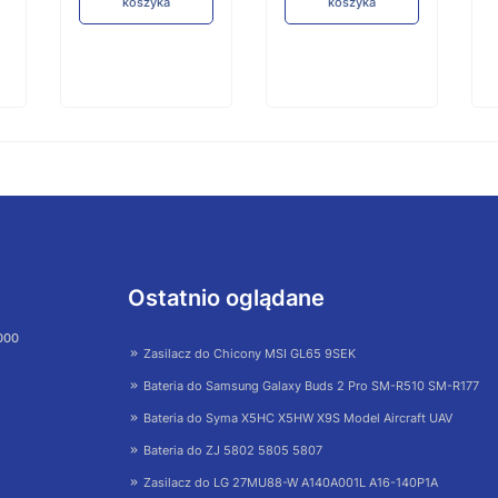
koszyka
koszyka
Ostatnio oglądane
 000
Zasilacz do Chicony MSI GL65 9SEK
Bateria do Samsung Galaxy Buds 2 Pro SM-R510 SM-R177
Bateria do Syma X5HC X5HW X9S Model Aircraft UAV
Bateria do ZJ 5802 5805 5807
Zasilacz do LG 27MU88-W A140A001L A16-140P1A