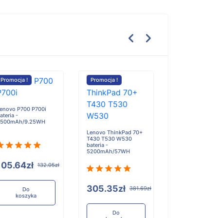
Promocja !
Promocja !
Promocja !
enovo P700 P700i
ateria -
2500mAh/9.25WH
Lenovo ThinkPad 70+
Sharp MD-MS7
T430 T530 W530
MS702 MS722 
bateria -
SS421 bateria -
5200mAh/57WH
800mAh
105.64zł
132.05zł
305.35zł
117.90zł
381.69zł
1
Do
koszyka
Do
Do