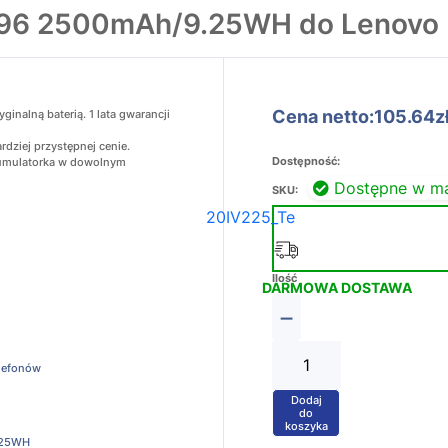
196 2500mAh/9.25WH do Lenovo
Cena netto:105.64z
nalną baterią. 1 lata gwarancji
dziej przystępnej cenie.
Dostępność:
akumulatorka w dowolnym
Dostępne w m
SKU:
20IV225_Te
Ilość
DARMOWA DOSTAWA
−
elefonów
Dodaj
+
do
koszyka
.25WH