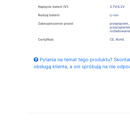
Napięcie baterii (V):
3.7V/4.2V
Rodzaj baterii:
Li-ion
Zabezpieczenie przed:
przepięciem,
przeciążeni
rozładowani
Certyfikat:
CE, RoHS
Pytania na temat tego produktu? Skontak
obsługą klienta, a oni spróbują na nie odpo