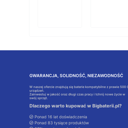
koszyka
GWARANCJA, SOLIDNOŚĆ, NIEZAWODNOŚĆ
W naszej ofercie znajdują się baterie kompatybilne z prawie 500
urządzeń.
Zainwestuj w jakość oraz długi czas pracy i tchnij nowe życie w
swój sprzęt.
Dlaczego warto kupować w Bigbaterii.pl?
Ponad 16 lat doświadczenia
Ponad 83 tysiące produktów