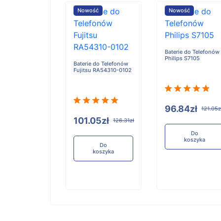
ość
Nowość
Nowość
Baterie do Telefonów
Philips S7105
e do Telefonów
Baterie do Telefonów
u RA54310-0101
Fujitsu RA54310-0102
96.84zł
121.05z
05zł
101.05zł
126.31zł
126.31zł
Do
koszyka
Do
Do
koszyka
koszyka