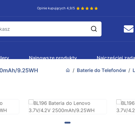
Opinie kupujących 4,9/5
lery
Najnowsze produkty
Najczęściej zad
500mAh/9.25WH
Baterie do Telefonów