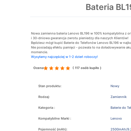
Bateria BL
Nowa zamienna bateria Lenovo BL196 w 100% kompatybilna z orygi
i 30-dniowa gwarancja zwrotu pieniedzy dla naszych Klientów!
Będziesz mógł kupić Baterie do Telefonów Lenovo BL196 w najbar
Nie posiadają efektu pamięci - pozwala to na doładowywanie 
momencie.
Wysyłamy najczęściej w 1-2 dzień roboczy!
Ocena
( 117 osób kupiło )
Stan produktu:
Nowy
Rodzaj:
Zamiennik
Kategoria :
Baterie do T
Kompatybilne Marki :
Lenovo
Pojemność (mAh):
2500mAh/9