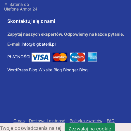
Bateria do
Ulefone Armor 24
Skontaktuj się z nami
Zapytaj naszych ekspertów. Odpowiemy na każde pytanie.
E-mail:
info@bigbaterii.pl
PŁATNOŚCI:
WordPress Blog
Wixsite Blog
Blogger Blog
O nas
Dostawa i płatność
Polityka zwrotów
FAQ
Twoje doświadczenia na tej
Polityka prywatności
Mapa Strony
Zezwalaj na cookie