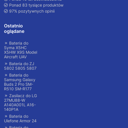
Ponad 83 tysiące produktów
97% pozytywnych opinii
Ostatnio
oglądane
Bateria do
Syma X5HC
X5HW X9S Model
Aircraft UAV
Bateria do ZJ
5802 5805 5807
Bateria do
Samsung Galaxy
Buds 2 Pro SM-
R510 SM-R177
Zasilacz do LG
27MU88-W
A140A001L A16-
140P1A
Bateria do
Ulefone Armor 24
Bateria do