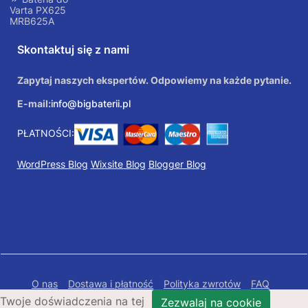
Varta PX625
MRB625A
Skontaktuj się z nami
Zapytaj naszych ekspertów. Odpowiemy na każde pytanie.
E-mail:
info@bigbaterii.pl
PŁATNOŚCI:
WordPress Blog
Wixsite Blog
Blogger Blog
O nas
Dostawa i płatność
Polityka zwrotów
FAQ
Twoje doświadczenia na tej
Polityka prywatności
Mapa Strony
Zezwalaj na cookie