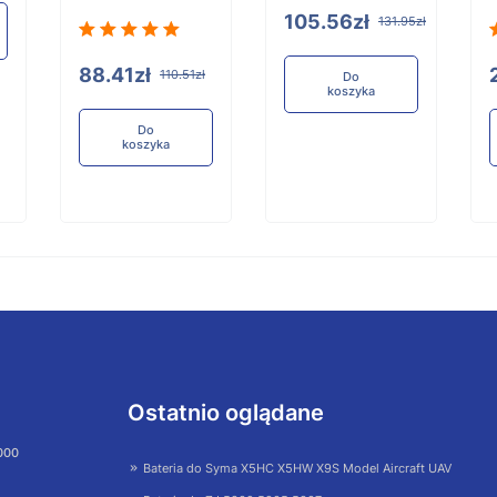
105.56zł
131.95zł
88.41zł
110.51zł
Do
koszyka
Do
koszyka
Ostatnio oglądane
 000
Bateria do Syma X5HC X5HW X9S Model Aircraft UAV