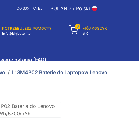
POLAND / Polski
DO 30% TANIEJ
0
POTRZEBUJESZ POMOCY?
MÓJ KOSZYK
info@bigbaterii.pl
zł 0
awane pytania (FAQ)
vo
L13M4P02 Baterie do Laptopów Lenovo