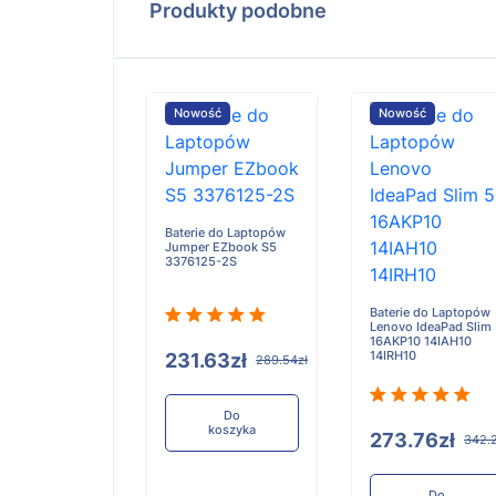
Produkty podobne
ość
Nowość
Nowość
e do Laptopów
Baterie do Laptopów
iBook X Flip 2-
Jumper EZbook S5
3376125-2S
Baterie do Laptopów
Lenovo IdeaPad Slim
16AKP10 14IAH10
14IRH10
.91zł
231.63zł
321.14zł
289.54zł
Do
Do
koszyka
koszyka
273.76zł
342.
Do