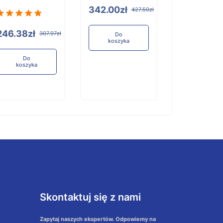
342.00zł
427.50zł
246.38zł
92.63zł
307.97zł
11
Do
koszyka
Do
Do
koszyka
koszyka
Skontaktuj się z nami
Zapytaj naszych ekspertów. Odpowiemy na