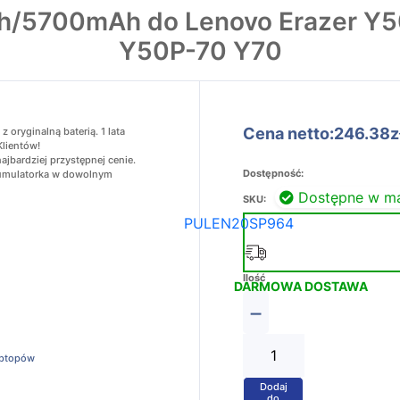
h/5700mAh do Lenovo Erazer Y
Y50P-70 Y70
Cena netto:246.38z
ryginalną baterią. 1 lata
Klientów!
jbardziej przystępnej cenie.
Dostępność:
akumulatorka w dowolnym
Dostępne w m
SKU:
PULEN20SP964
Ilość
DARMOWA DOSTAWA
−
aptopów
Dodaj
+
do