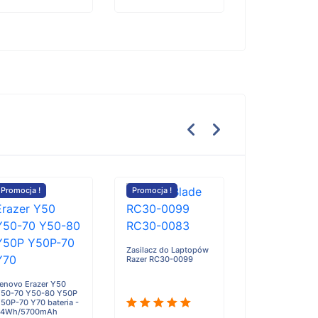
Promocja !
Promocja !
Promocja !
Zasilacz do Laptopów
Razer RC30-0099
enovo Erazer Y50
Murata Sony 37
50-70 Y50-80 Y50P
SR626SW (10 pi
50P-70 Y70 bateria -
SR626 V377 Wa
54Wh/5700mAh
Battery bateria -