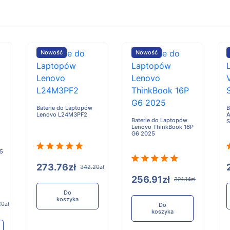
Nowość
Nowość
Baterie do Laptopów
B
Lenovo L24M3PF2
A
Baterie do Laptopów
Lenovo ThinkBook 16P
G6 2025
 5
273.76zł
342.20zł
256.91zł
321.14zł
Do
koszyka
20zł
Do
koszyka