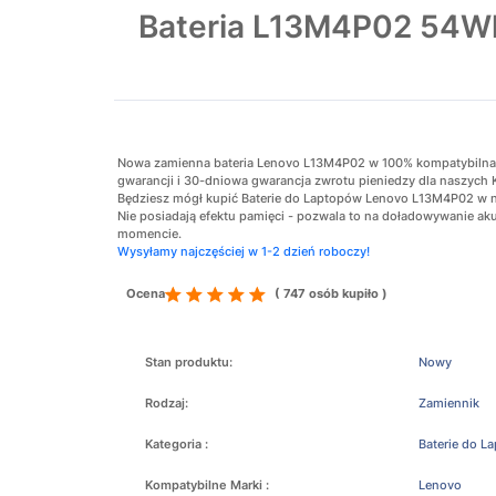
Bateria L13M4P02 54W
Nowa zamienna bateria Lenovo L13M4P02 w 100% kompatybilna z o
gwarancji i 30-dniowa gwarancja zwrotu pieniedzy dla naszych 
Będziesz mógł kupić Baterie do Laptopów Lenovo L13M4P02 w na
Nie posiadają efektu pamięci - pozwala to na doładowywanie 
momencie.
Wysyłamy najczęściej w 1-2 dzień roboczy!
Ocena
( 747 osób kupiło )
Stan produktu:
Nowy
Rodzaj:
Zamiennik
Kategoria :
Baterie do L
Kompatybilne Marki :
Lenovo