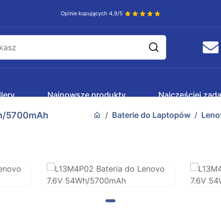
Opinie kupujących 4,9/5
lery
Najnowsze produkty
Najczęściej zad
Wh/5700mAh
Baterie do Laptopów
Leno