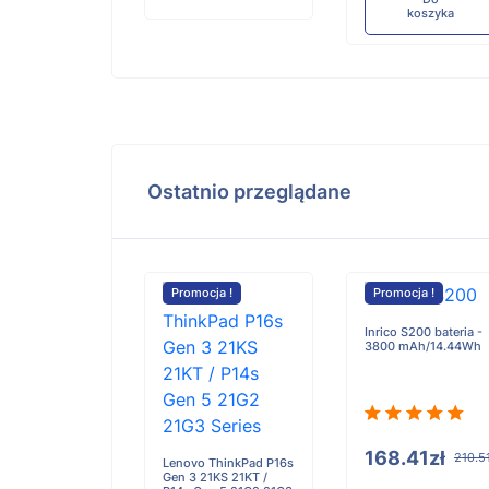
koszyka
Ostatnio przeglądane
cja !
Promocja !
Promocja !
Inrico S200 bateria -
3800 mAh/14.44Wh
 Sony 377
W (10 piece)
168.41zł
210.5
Lenovo ThinkPad P16s
 V377 Watch
Gen 3 21KS 21KT /
 bateria -