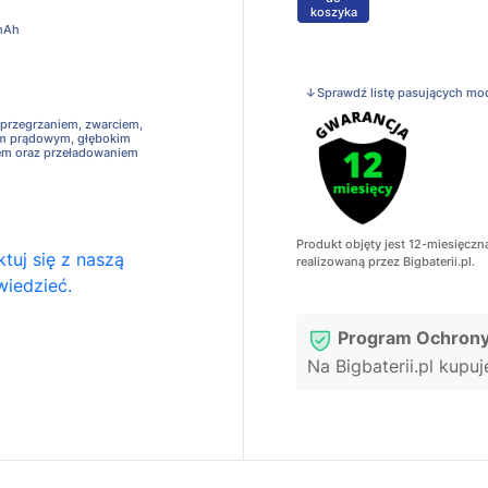
koszyka
mAh
↓Sprawdź listę pasujących mo
 przegrzaniem, zwarciem,
em prądowym, głębokim
em oraz przeładowaniem
Produkt objęty jest 12-miesięczn
tuj się z naszą
realizowaną przez Bigbaterii.pl.
wiedzieć.
Program Ochrony
Na Bigbaterii.pl kupu