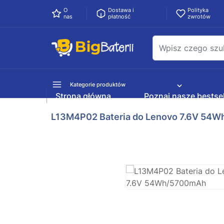
O
Dostawa i
Polityka
nas
płatność
zwrotów
Kategorie produktów
Strona główna
Poznaj nasze bestsel
L13M4P02 Bateria do Lenovo 7.6V 54