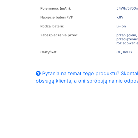
Pojemność (mAh):
54Wh/5700
Napięcie baterii (V):
7.6V
Rodzaj baterii:
Li-ion
Zabezpieczenie przed:
przepięciem,
przeciążeni
rozładowani
Certyfikat:
CE, RoHS
Pytania na temat tego produktu? Skontak
obsługą klienta, a oni spróbują na nie odpo