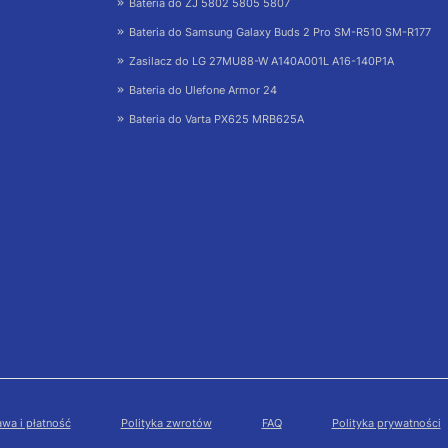
Bateria do ZJ 5802 5805 5807
Bateria do Samsung Galaxy Buds 2 Pro SM-R510 SM-R177
Zasilacz do LG 27MU88-W A140A001L A16-140P1A
Bateria do Ulefone Armor 24
Bateria do Varta PX625 MRB625A
wa i płatność
Polityka zwrotów
FAQ
Polityka prywatności