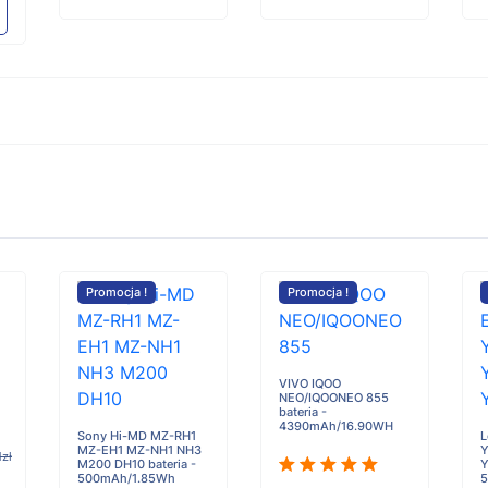
Promocja !
Promocja !
VIVO IQOO
NEO/IQOONEO 855
bateria -
4390mAh/16.90WH
Sony Hi-MD MZ-RH1
L
MZ-EH1 MZ-NH1 NH3
Y
1zł
M200 DH10 bateria -
Y
500mAh/1.85Wh