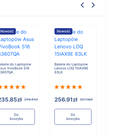
Nowość
Nowość
Nowość
aterie do Laptopów
Baterie do Laptopów
Baterie do Lap
sus VivoBook S16
Lenovo LOQ 15IAX9E
Lenovo 300w 2-
S3607QA
83LK
Gen 5
235.85zł
256.91zł
193.72zł
294.81zł
321.14zł
Do
Do
Do
koszyka
koszyka
koszyka