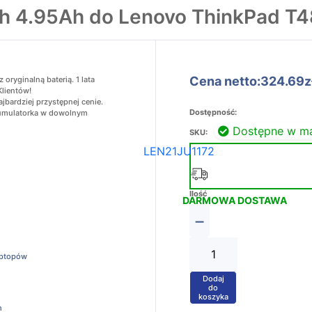
Wh 4.95Ah do Lenovo ThinkPad T
Cena netto:324.69z
ryginalną baterią. 1 lata
Klientów!
bardziej przystępnej cenie.
Dostępność:
akumulatorka w dowolnym
Dostępne w m
SKU:
LEN21JU1172
Ilość
DARMOWA DOSTAWA
−
aptopów
Dodaj
+
do
koszyka
h