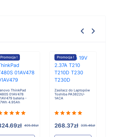
Promocja !
Promocja !
Promocja !
Oukitel U23 bate
3500mAh/13.4
enovo ThinkPad
Zasilacz do Laptopów
480S 01AV478
Toshiba PA3822U-
1AV479 bateria -
1ACA
7Wh 4.95Ah
100.59zł
Do
koszyka
324.69zł
268.37zł
405.86zł
335.46zł