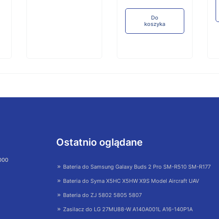
Do
koszyka
Ostatnio oglądane
 000
Bateria do Samsung Galaxy Buds 2 Pro SM-R510 SM-R177
Bateria do Syma X5HC X5HW X9S Model Aircraft UAV
Bateria do ZJ 5802 5805 5807
Zasilacz do LG 27MU88-W A140A001L A16-140P1A