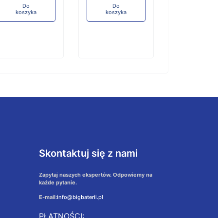
Do
Do
koszyka
koszyka
Skontaktuj się z nami
Zapytaj naszych ekspertów. Odpowiemy na
każde pytanie.
E-mail:
info@bigbaterii.pl
PŁATNOŚCI: