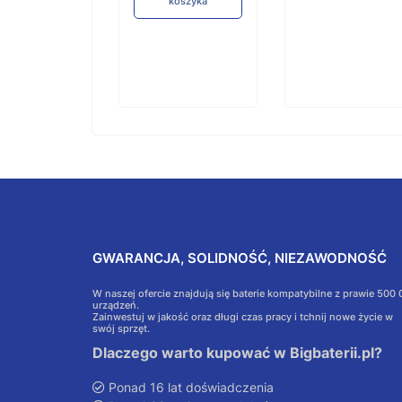
koszyka
GWARANCJA, SOLIDNOŚĆ, NIEZAWODNOŚĆ
W naszej ofercie znajdują się baterie kompatybilne z prawie 500
urządzeń.
Zainwestuj w jakość oraz długi czas pracy i tchnij nowe życie w
swój sprzęt.
Dlaczego warto kupować w Bigbaterii.pl?
Ponad 16 lat doświadczenia