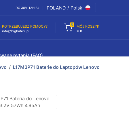
POLAND / Polski
DO 30% TANIEJ
0
POTRZEBUJESZ POMOCY?
MÓJ KOSZYK
info@bigbaterii.pl
zł 0
awane pytania (FAQ)
ovo
L17M3P71 Baterie do Laptopów Lenovo