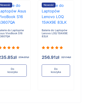
Nowość
Nowość
Nowość
aterie do Laptopów
Baterie do Laptopów
Baterie do Lap
sus VivoBook S16
Lenovo LOQ 15IAX9E
Lenovo 300w 2-
S3607QA
83LK
Gen 5
235.85zł
256.91zł
193.72zł
294.81zł
321.14zł
Do
Do
Do
koszyka
koszyka
koszyka