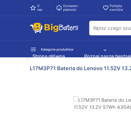
O
Dostawa i
Polityka
nas
płatność
zwrotów
Kategorie produktów
Strona główna
Poznaj nasze bestsel
L17M3P71 Bateria do Lenovo 11.52V 13