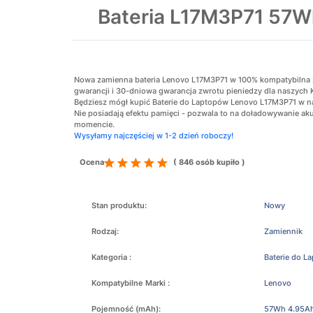
Bateria L17M3P71 57
Nowa zamienna bateria Lenovo L17M3P71 w 100% kompatybilna z o
gwarancji i 30-dniowa gwarancja zwrotu pieniedzy dla naszych 
Będziesz mógł kupić Baterie do Laptopów Lenovo L17M3P71 w naj
Nie posiadają efektu pamięci - pozwala to na doładowywanie 
momencie.
Wysyłamy najczęściej w 1-2 dzień roboczy!
Ocena
( 846 osób kupiło )
Stan produktu:
Nowy
Rodzaj:
Zamiennik
Kategoria :
Baterie do L
Kompatybilne Marki :
Lenovo
Pojemność (mAh):
57Wh 4.95A