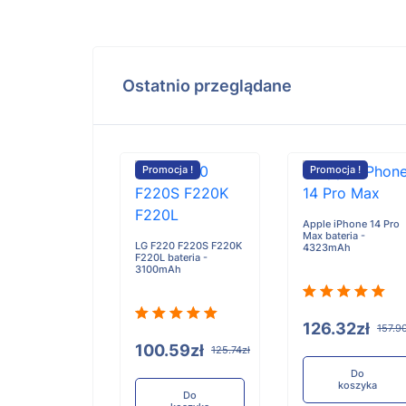
Ostatnio przeglądane
cja !
Promocja !
Promocja !
l U23 bateria -
Ah/13.475Wh
Apple iPhone 14 Pro
Max bateria -
LG F220 F220S F220K
4323mAh
F220L bateria -
3100mAh
.59zł
125.74zł
126.32zł
157.9
100.59zł
125.74zł
Do
koszyka
Do
koszyka
Do