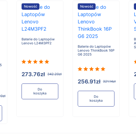
Nowość
Nowość
Baterie do Laptopów
B
Lenovo L24M3PF2
A
Baterie do Laptopów
Lenovo ThinkBook 16P
G6 2025
 5
273.76zł
342.20zł
256.91zł
321.14zł
Do
koszyka
20zł
Do
koszyka