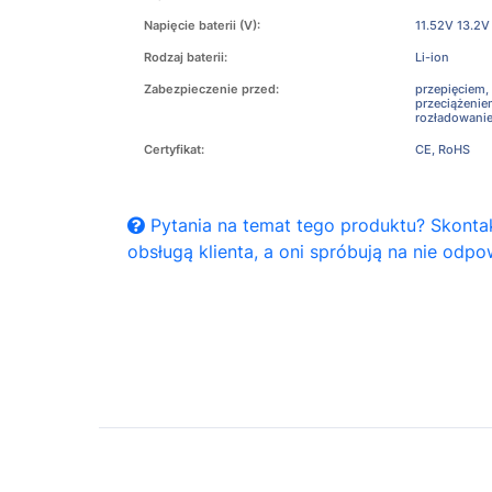
Napięcie baterii (V):
11.52V 13.2V
Rodzaj baterii:
Li-ion
Zabezpieczenie przed:
przepięciem,
przeciążeni
rozładowani
Certyfikat:
CE, RoHS
Pytania na temat tego produktu? Skontak
obsługą klienta, a oni spróbują na nie odpo