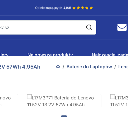
Opinie kupujących 4,9/5
lery
Najnowsze produkty
Najczęściej zad
.2V 57Wh 4.95Ah
Baterie do Laptopów
Len