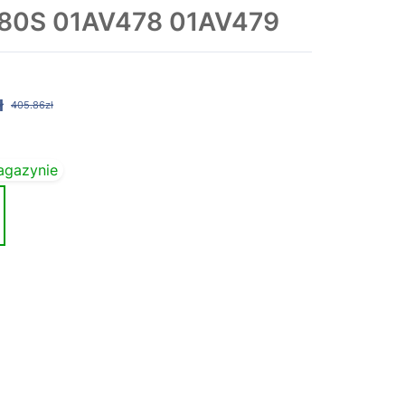
480S 01AV478 01AV479
ł
405.86zł
agazynie