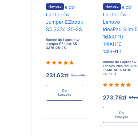
ość
Nowość
Nowość
e do Laptopów
Baterie do Laptopów
iBook X Flip 2-
Jumper EZbook S5
3376125-2S
Baterie do Laptopów
Lenovo IdeaPad Slim
16AKP10 14IAH10
14IRH10
.91zł
231.63zł
321.14zł
289.54zł
Do
Do
koszyka
koszyka
273.76zł
342.
Do
koszyka