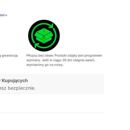
deli↓
ą gwarancją
PKupuj bez obaw. Produkt objęty jest programem
wymiany. Jeśli w ciągu 30 dni ulegnie awarii,
wymienimy go na nowy.
 Kupujących
jesz bezpiecznie.