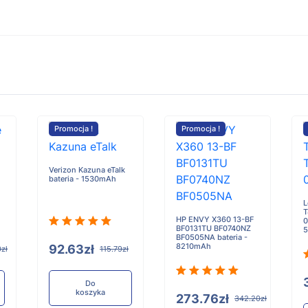
Promocja !
Promocja !
Verizon Kazuna eTalk
bateria - 1530mAh
L
T
HP ENVY X360 13-BF
0
BF0131TU BF0740NZ
5
BF0505NA bateria -
8210mAh
92.63zł
0zł
115.79zł
Do
koszyka
273.76zł
342.20zł