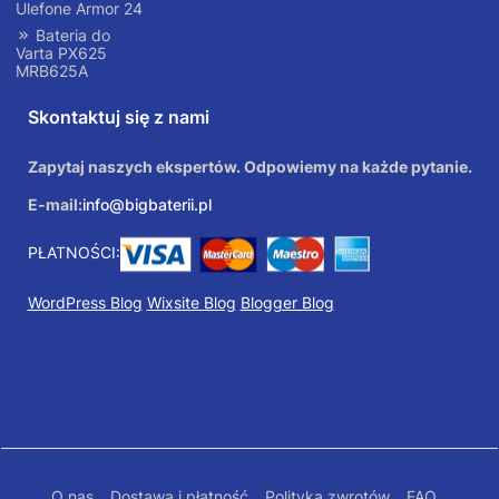
Ulefone Armor 24
Bateria do
Varta PX625
MRB625A
Skontaktuj się z nami
Zapytaj naszych ekspertów. Odpowiemy na każde pytanie.
E-mail:
info@bigbaterii.pl
PŁATNOŚCI:
WordPress Blog
Wixsite Blog
Blogger Blog
O nas
Dostawa i płatność
Polityka zwrotów
FAQ