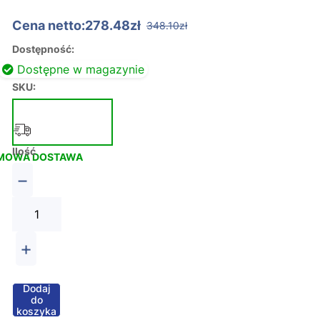
Cena netto:278.48zł
348.10zł
Dostępność:
Dostępne w magazynie
SKU:
Ilość
MOWA DOSTAWA
−
+
Dodaj
do
koszyka