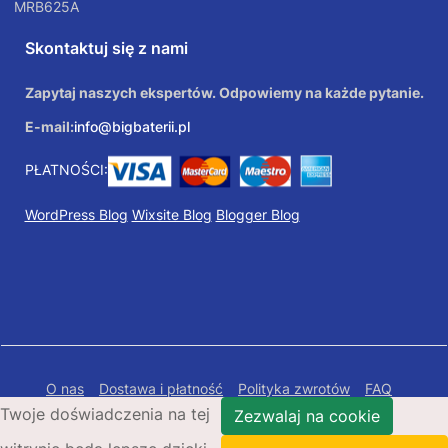
MRB625A
Skontaktuj się z nami
Zapytaj naszych ekspertów. Odpowiemy na każde pytanie.
E-mail:
info@bigbaterii.pl
PŁATNOŚCI:
WordPress Blog
Wixsite Blog
Blogger Blog
O nas
Dostawa i płatność
Polityka zwrotów
FAQ
Twoje doświadczenia na tej
Polityka prywatności
Mapa Strony
Zezwalaj na cookie
Copyright © 2026 Bigbaterii.pl. Wszelkie prawa