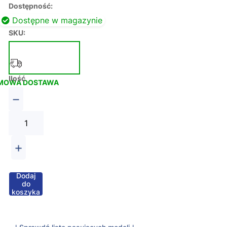
Dostępność:
Dostępne w magazynie
SKU:
Ilość
MOWA DOSTAWA
−
+
Dodaj
do
koszyka