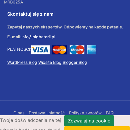
MRB625A
Skontaktuj się z nami
Zapytaj naszych ekspertów. Odpowiemy na każde pytanie.
E-mail:
info@bigbaterii.pl
PŁATNOŚCI:
WordPress Blog
Wixsite Blog
Blogger Blog
O nas
Dostawa i płatność
Polityka zwrotów
FAQ
Twoje doświadczenia na tej
Polityka prywatności
Mapa Strony
Zezwalaj na cookie
Copyright © 2026 Bigbaterii.pl. Wszelkie prawa