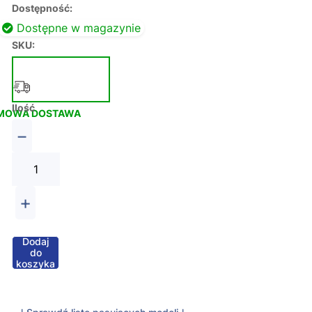
Dostępność:
Dostępne w magazynie
SKU:
Ilość
MOWA DOSTAWA
−
+
Dodaj
do
koszyka