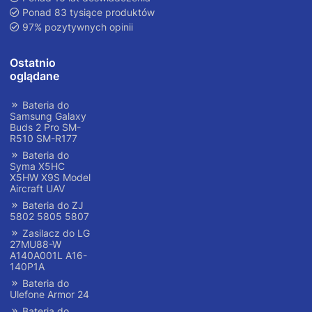
Ponad 83 tysiące produktów
97% pozytywnych opinii
Ostatnio
oglądane
Bateria do
Samsung Galaxy
Buds 2 Pro SM-
R510 SM-R177
Bateria do
Syma X5HC
X5HW X9S Model
Aircraft UAV
Bateria do ZJ
5802 5805 5807
Zasilacz do LG
27MU88-W
A140A001L A16-
140P1A
Bateria do
Ulefone Armor 24
Bateria do