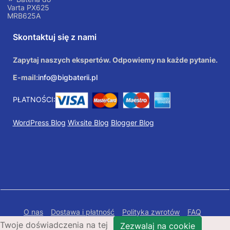
Varta PX625
MRB625A
Skontaktuj się z nami
Zapytaj naszych ekspertów. Odpowiemy na każde pytanie.
E-mail:
info@bigbaterii.pl
PŁATNOŚCI:
WordPress Blog
Wixsite Blog
Blogger Blog
O nas
Dostawa i płatność
Polityka zwrotów
FAQ
Twoje doświadczenia na tej
Polityka prywatności
Mapa Strony
Zezwalaj na cookie