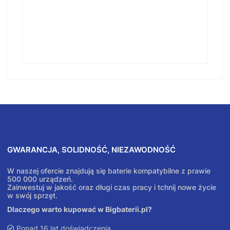
GWARANCJA, SOLIDNOŚĆ, NIEZAWODNOŚĆ
W naszej ofercie znajdują się baterie kompatybilne z prawie
500 000 urządzeń.
Zainwestuj w jakość oraz długi czas pracy i tchnij nowe życie
w swój sprzęt.
Dlaczego warto kupować w Bigbaterii.pl?
Ponad 16 lat doświadczenia