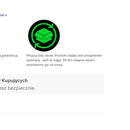
deli↓
ą gwarancją
PKupuj bez obaw. Produkt objęty jest programem
wymiany. Jeśli w ciągu 30 dni ulegnie awarii,
wymienimy go na nowy.
 Kupujących
jesz bezpiecznie.