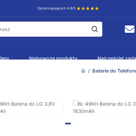
Opinie kupujących 4,9/5
lery
Najnowsze produkty
Najczęściej zad
Baterie do Telefo