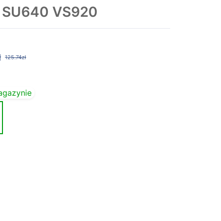
0 SU640 VS920
ł
125.74zł
agazynie