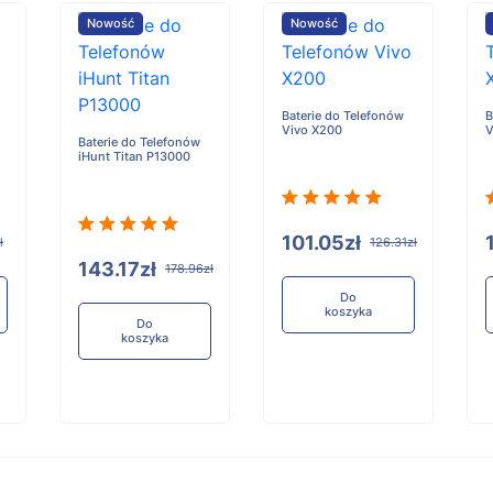
Nowość
Nowość
Baterie do Telefonów
B
Vivo X200
V
Baterie do Telefonów
iHunt Titan P13000
101.05zł
ł
126.31zł
143.17zł
178.96zł
Do
koszyka
Do
koszyka