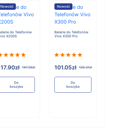
Nowość
Nowość
Nowość
aterie do Telefonów
Baterie do Telefonów
Baterie do Tele
ivo X200S
Vivo X300 Pro
Honor X6D
117.90zł
101.05zł
96.84zł
147.38zł
126.31zł
12
Do
Do
Do
koszyka
koszyka
koszyka