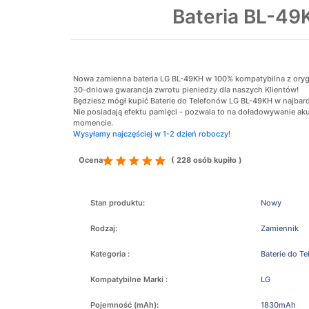
Bateria BL-4
Nowa zamienna bateria LG BL-49KH w 100% kompatybilna z orygina
30-dniowa gwarancja zwrotu pieniedzy dla naszych Klientów!
Będziesz mógł kupić Baterie do Telefonów LG BL-49KH w najbardz
Nie posiadają efektu pamięci - pozwala to na doładowywanie 
momencie.
Wysyłamy najczęściej w 1-2 dzień roboczy!
Ocena
( 228 osób kupiło )
Stan produktu:
Nowy
Rodzaj:
Zamiennik
Kategoria :
Baterie do T
Kompatybilne Marki :
LG
Pojemność (mAh):
1830mAh