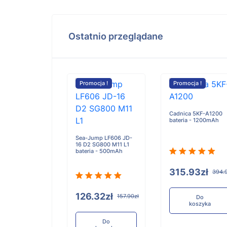
Ostatnio przeglądane
cja !
Promocja !
Promocja !
mo Action
Cadnica 5KF-A1200
 -
bateria - 1200mAh
mAh/5Wh
Sea-Jump LF606 JD-
16 D2 SG800 M11 L1
bateria - 500mAh
90zł
315.93zł
147.38zł
394.9
126.32zł
157.90zł
Do
Do
koszyka
koszyka
Do