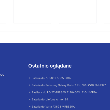
Ostatnio oglądane
 000
Bateria do ZJ 5802 5805 5807
Bateria do Samsung Galaxy Buds 2 Pro SM-R510 SM-R177
Zasilacz do LG 27MU88-W A140A001L A16-140P1A
Bateria do Ulefone Armor 24
Bateria do Varta PX625 MRB625A