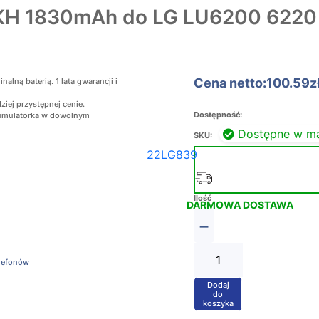
9KH 1830mAh do LG LU6200 622
Cena netto:100.59z
lną baterią. 1 lata gwarancji i
iej przystępnej cenie.
Dostępność:
akumulatorka w dowolnym
Dostępne w m
SKU:
22LG839
Ilość
DARMOWA DOSTAWA
−
elefonów
Dodaj
+
do
koszyka