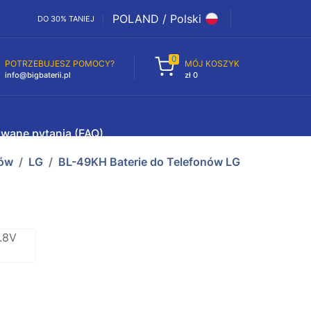
POLAND / Polski
DO 30% TANIEJ
0
POTRZEBUJESZ POMOCY?
MÓJ KOSZYK
info@bigbaterii.pl
zł 0
awane pytania (FAQ)
nów
LG
BL-49KH Baterie do Telefonów LG