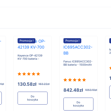
Promocja !
Promocja !
M
Keyence OP-42139
KV-700 bateria -
Fanuc IC695ACC302-
BB bateria - 1500mAh
130.58zł
1zł
163.22zł
842.48zł
1053.10zł
Do
koszyka
Do
koszyka