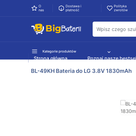
O
Dostawa i
Polityka
nas
płatność
zwrotów
Kategorie produktów
Strona główna
Poznaj nasze bestsel
BL-49KH Bateria do LG 3.8V 1830mAh