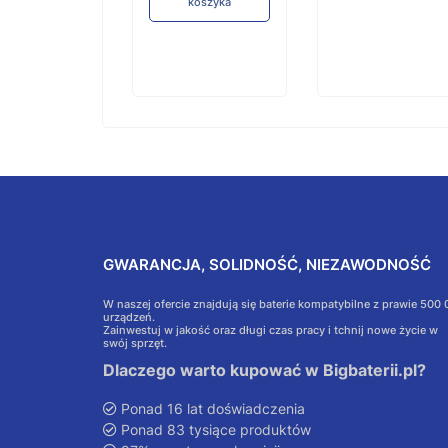
koszyka
GWARANCJA, SOLIDNOŚĆ, NIEZAWODNOŚĆ
W naszej ofercie znajdują się baterie kompatybilne z prawie 500
urządzeń.
Zainwestuj w jakość oraz długi czas pracy i tchnij nowe życie w
swój sprzęt.
Dlaczego warto kupować w Bigbaterii.pl?
Ponad 16 lat doświadczenia
Ponad 83 tysiące produktów