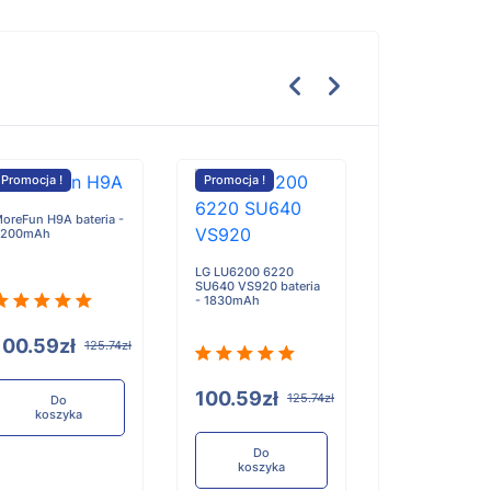
Promocja !
Promocja !
Promocja !
oreFun H9A bateria -
2200mAh
DJI Osmo Actio
bateria -
LG LU6200 6220
1300mAh/5Wh
SU640 VS920 bateria
- 1830mAh
100.59zł
125.74zł
117.90zł
1
100.59zł
125.74zł
Do
koszyka
Do
koszyka
Do
koszyka