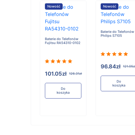
ość
Nowość
Nowość
Baterie do Telefonów
Philips S7105
e do Telefonów
Baterie do Telefonów
u RA54310-0101
Fujitsu RA54310-0102
96.84zł
121.05z
05zł
101.05zł
126.31zł
126.31zł
Do
koszyka
Do
Do
koszyka
koszyka