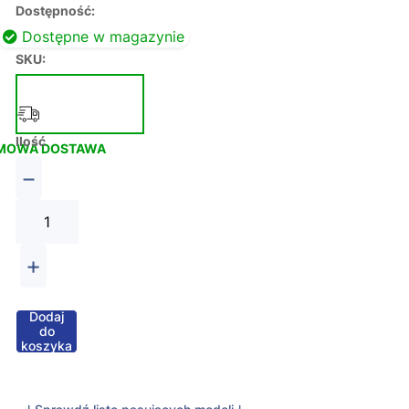
Dostępność:
Dostępne w magazynie
SKU:
Ilość
MOWA DOSTAWA
−
+
Dodaj
do
koszyka