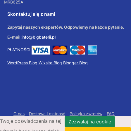
MRB625A
Skontaktuj się z nami
Zapytaj naszych ekspertów. Odpowiemy na każde pytanie.
E-mail:
info@bigbaterii.pl
PŁATNOŚCI:
WordPress Blog
Wixsite Blog
Blogger Blog
O nas
Dostawa i płatność
Polityka zwrotów
FAQ
Twoje doświadczenia na tej
Polityka prywatności
Mapa Strony
Zezwalaj na cookie
Copyright © 2026 Bigbaterii.pl. Wszelkie prawa