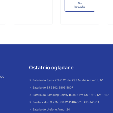
Do
koszyka
Ostatnio oglądane
 000
Bateria do Syma X5HC X5HW X9S Model Aircraft UAV
Bateria do ZJ 5802 5805 5807
Bateria do Samsung Galaxy Buds 2 Pro SM-R510 SM-R177
Zasilacz do LG 27MU88-W A140A001L A16-140P1A
Bateria do Ulefone Armor 24