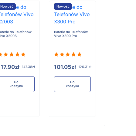
Nowość
Nowość
Nowość
aterie do Telefonów
Baterie do Telefonów
Baterie do Tele
ivo X200S
Vivo X300 Pro
Honor X6D
117.90zł
101.05zł
96.84zł
147.38zł
126.31zł
12
Do
Do
Do
koszyka
koszyka
koszyka