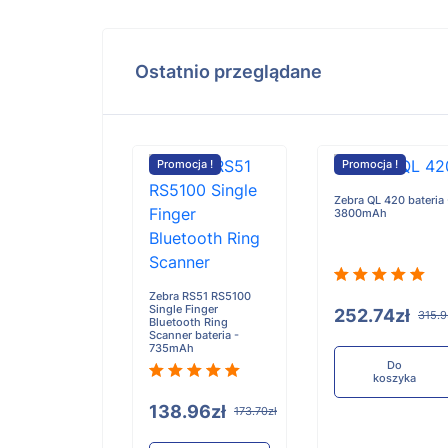
Ostatnio przeglądane
cja !
Promocja !
Promocja !
Zebra QL 420 bateria 
3800mAh
t5600 5600
 5606 bateria -
mAh
Zebra RS51 RS5100
Single Finger
252.74zł
315.9
Bluetooth Ring
Scanner bateria -
735mAh
.59zł
125.74zł
Do
koszyka
138.96zł
173.70zł
Do
koszyka