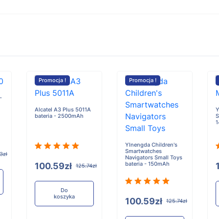
Promocja !
Promocja !
-
Alcatel A3 Plus 5011A
Y
bateria - 2500mAh
S
Ylnengda Children's
Smartwatches
3zł
Navigators Small Toys
bateria - 150mAh
100.59zł
125.74zł
Do
koszyka
100.59zł
125.74zł