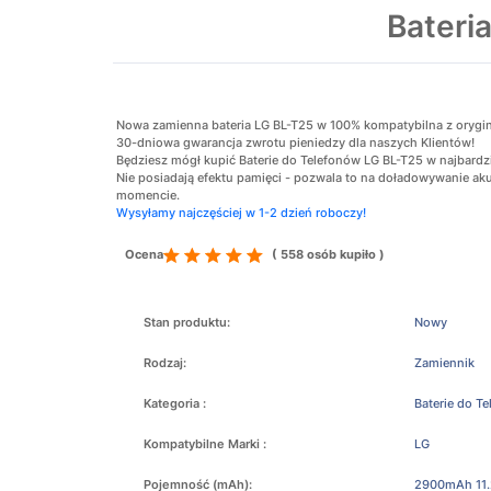
Bateri
Nowa zamienna bateria LG BL-T25 w 100% kompatybilna z oryginaln
30-dniowa gwarancja zwrotu pieniedzy dla naszych Klientów!
Będziesz mógł kupić Baterie do Telefonów LG BL-T25 w najbardzi
Nie posiadają efektu pamięci - pozwala to na doładowywanie 
momencie.
Wysyłamy najczęściej w 1-2 dzień roboczy!
Ocena
( 558 osób kupiło )
Stan produktu:
Nowy
Rodzaj:
Zamiennik
Kategoria :
Baterie do T
Kompatybilne Marki :
LG
Pojemność (mAh):
2900mAh 11