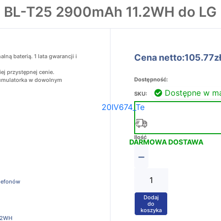
a BL-T25 2900mAh 11.2WH do LG
Cena netto:105.77z
ą baterią. 1 lata gwarancji i
ej przystępnej cenie.
Dostępność:
akumulatorka w dowolnym
Dostępne w m
SKU:
20IV674_Te
Ilość
DARMOWA DOSTAWA
−
elefonów
Dodaj
+
do
koszyka
.2WH