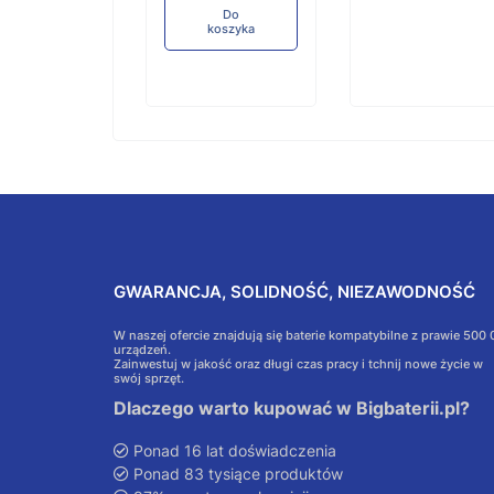
Do
koszyka
GWARANCJA, SOLIDNOŚĆ, NIEZAWODNOŚĆ
W naszej ofercie znajdują się baterie kompatybilne z prawie 500
urządzeń.
Zainwestuj w jakość oraz długi czas pracy i tchnij nowe życie w
swój sprzęt.
Dlaczego warto kupować w Bigbaterii.pl?
Ponad 16 lat doświadczenia
Ponad 83 tysiące produktów