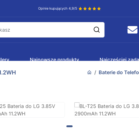
Opinie kupujących 4,9/5
lery
Najnowsze produkty
Najczęściej zad
11.2WH
Baterie do Tele