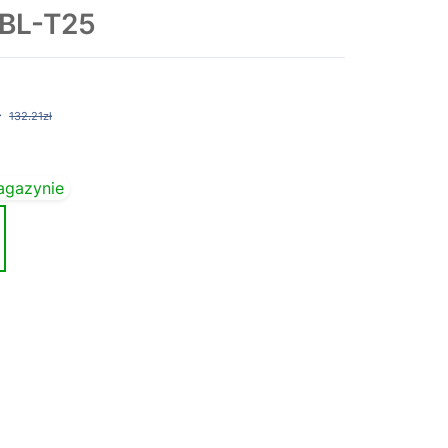
 BL-T25
ł
132.21zł
agazynie