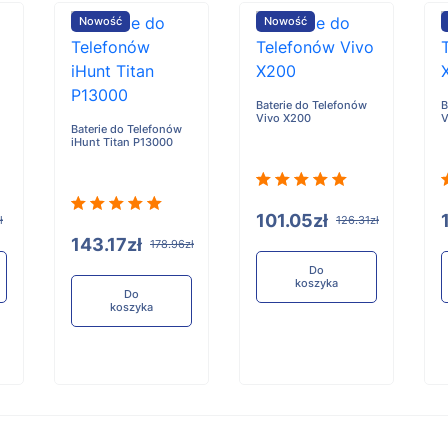
Nowość
Nowość
Baterie do Telefonów
B
Vivo X200
V
Baterie do Telefonów
iHunt Titan P13000
101.05zł
ł
126.31zł
143.17zł
178.96zł
Do
koszyka
Do
koszyka