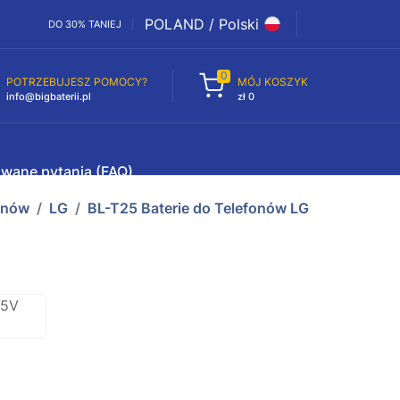
POLAND / Polski
DO 30% TANIEJ
0
POTRZEBUJESZ POMOCY?
MÓJ KOSZYK
info@bigbaterii.pl
zł 0
awane pytania (FAQ)
fonów
LG
BL-T25 Baterie do Telefonów LG