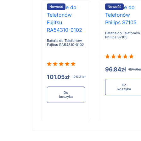
ość
Nowość
Nowość
Baterie do Telefonów
Philips S7105
e do Telefonów
Baterie do Telefonów
u RA54310-0101
Fujitsu RA54310-0102
96.84zł
121.05z
05zł
101.05zł
126.31zł
126.31zł
Do
koszyka
Do
Do
koszyka
koszyka