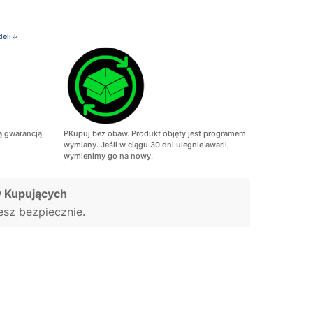
deli↓
ą gwarancją
PKupuj bez obaw. Produkt objęty jest programem
wymiany. Jeśli w ciągu 30 dni ulegnie awarii,
wymienimy go na nowy.
 Kupujących
jesz bezpiecznie.