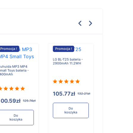
Promocja !
Promocja !
Promocja !
LG BL-T25 bateria -
2900mAh 11.2WH
uhuida MP3 MP4
mall Toys bateria -
Itel It5600 5600
1400mAh
It5606 5606 bat
2500mAh
105.77zł
132.21zł
100.59zł
125.74zł
100.59zł
Do
koszyka
Do
koszyka
Do
koszyka