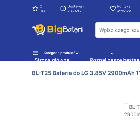
O
Dostawa i
Polityka
nas
płatność
zwrotów
Kategorie produktów
Strona główna
Poznaj nasze bestsel
BL-T25 Bateria do LG 3.85V 2900mAh 