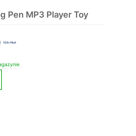
g Pen MP3 Player Toy
ł
125.74zł
agazynie