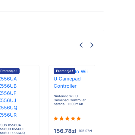
Promocja !
Promocja !
Promocja !
Nintendo Wii U
Gamepad Controller
Apple MacBook 
bateria - 1500mAh
M2 2022 661-2
bateria - 4561
SUS X556UA
556UB X556UF
156.78zł
195.97zł
556UJ X556UQ