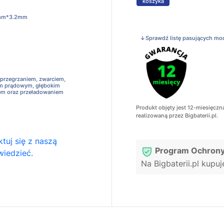
koszyka
mm*3.2mm
↓Sprawdź listę pasujących mo
 przegrzaniem, zwarciem,
em prądowym, głębokim
em oraz przeładowaniem
Produkt objęty jest 12-miesięczn
realizowaną przez Bigbaterii.pl.
tuj się z naszą
Program Ochrony
wiedzieć.
Na Bigbaterii.pl kupu