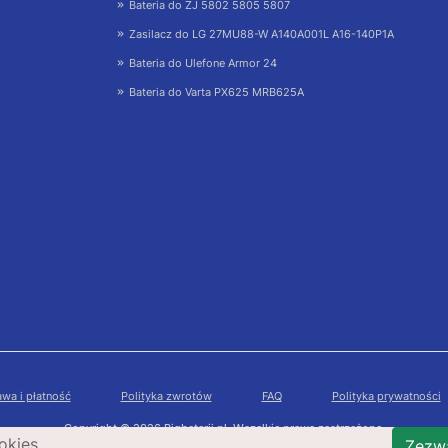
Bateria do ZJ 5802 5805 5807
Zasilacz do LG 27MU88-W A140A001L A16-140P1A
Bateria do Ulefone Armor 24
Bateria do Varta PX625 MRB625A
wa i płatność
Polityka zwrotów
FAQ
Polityka prywatności
Copyright © 2026 Bigbaterii.pl. Wszelkie prawa zastrzeżone.
okies.
Zezwa