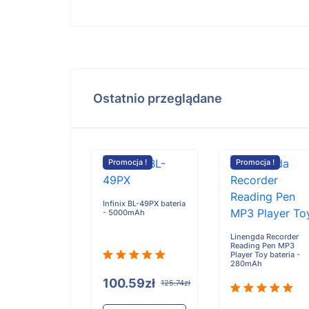
Ostatnio przeglądane
cja !
Promocja !
Promocja !
Infinix BL-49PX bateria
- 5000mAh
MacBook Air 13
Linengda Recorder
22 661-26150
Reading Pen MP3
a - 4561mAh
Player Toy bateria -
280mAh
100.59zł
125.74zł