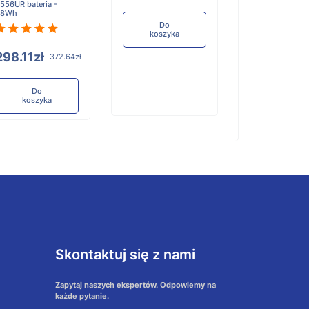
556UR bateria -
463.32zł
38Wh
Do
koszyka
Do
koszyka
298.11zł
372.64zł
Do
koszyka
Skontaktuj się z nami
Zapytaj naszych ekspertów. Odpowiemy na
każde pytanie.