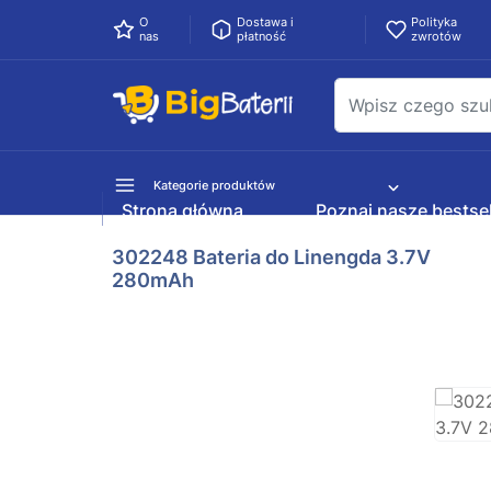
O
Dostawa i
Polityka
nas
płatność
zwrotów
Kategorie produktów
Strona główna
Poznaj nasze bestsel
302248 Bateria do Linengda 3.7V
280mAh