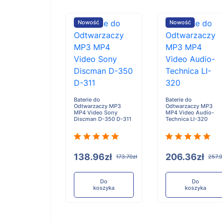
ość
Nowość
Nowość
e do
Baterie do
Baterie do
rzaczy MP3
Odtwarzaczy MP3
Odtwarzaczy MP3
deo Apple iPod
MP4 Video Sony
MP4 Video Audio-
EC003
Discman D-350 D-311
Technica LI-320
.48zł
138.96zł
206.36zł
136.85zł
173.70zł
257.
Do
Do
Do
koszyka
koszyka
koszyka