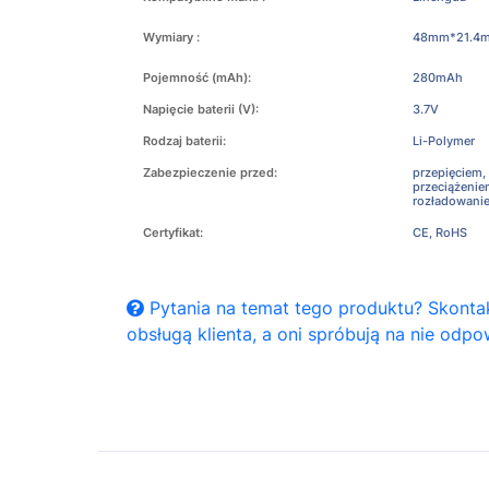
Wymiary :
48mm*21.4
Pojemność (mAh):
280mAh
Napięcie baterii (V):
3.7V
Rodzaj baterii:
Li-Polymer
Zabezpieczenie przed:
przepięciem,
przeciążeni
rozładowani
Certyfikat:
CE, RoHS
Pytania na temat tego produktu? Skontak
obsługą klienta, a oni spróbują na nie odpo