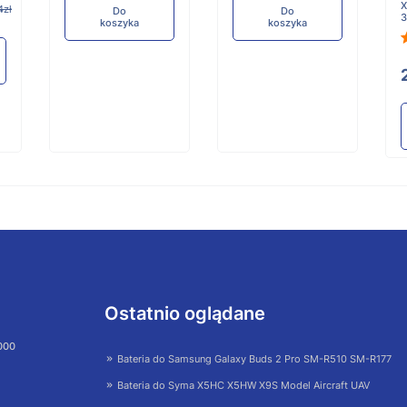
X
4zł
Do
Do
koszyka
koszyka
Ostatnio oglądane
 000
Bateria do Samsung Galaxy Buds 2 Pro SM-R510 SM-R177
Bateria do Syma X5HC X5HW X9S Model Aircraft UAV