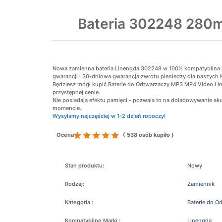
Bateria 302248 280m
Nowa zamienna bateria Linengda 302248 w 100% kompatybilna z o
gwarancji i 30-dniowa gwarancja zwrotu pieniedzy dla naszych 
Będziesz mógł kupić Baterie do Odtwarzaczy MP3 MP4 Video Li
przystępnej cenie.
Nie posiadają efektu pamięci - pozwala to na doładowywanie 
momencie.
Wysyłamy najczęściej w 1-2 dzień roboczy!
Ocena
( 538 osób kupiło )
Stan produktu:
Nowy
Rodzaj:
Zamiennik
Kategoria :
Baterie do 
Kompatybilne Marki :
Linengda