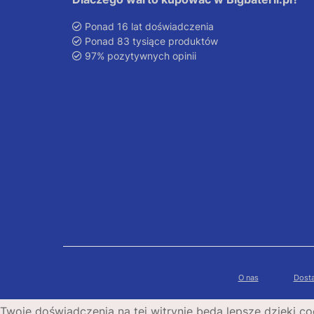
Ponad 16 lat doświadczenia
Ponad 83 tysiące produktów
97% pozytywnych opinii
O nas
Dosta
Twoje doświadczenia na tej witrynie będą lepsze dzięki co