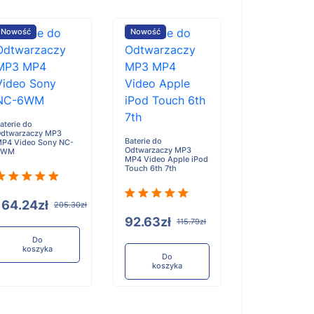
Nowość
Nowość
Nowość
aterie do
dtwarzaczy MP3
Baterie do
P4 Video Sony NC-
Odtwarzaczy MP3
6WM
MP4 Video Apple iPod
Touch 6th 7th
Baterie do
Odtwarzaczy M
MP4 Video SON
4WM MZ-RH1 E
164.24zł
205.30zł
NH3D NH1 M20
92.63zł
115.79zł
Do
koszyka
117.90zł
1
Do
koszyka
Do
koszyka