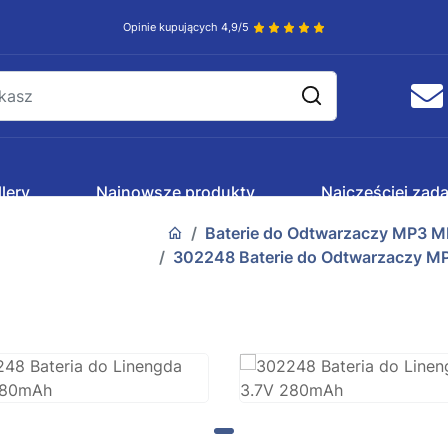
Opinie kupujących 4,9/5
lery
Najnowsze produkty
Najczęściej zad
Baterie do Odtwarzaczy MP3 M
302248 Baterie do Odtwarzaczy M