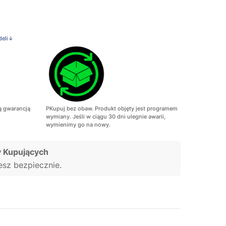
deli↓
ą gwarancją
PKupuj bez obaw. Produkt objęty jest programem
wymiany. Jeśli w ciągu 30 dni ulegnie awarii,
wymienimy go na nowy.
 Kupujących
jesz bezpiecznie.