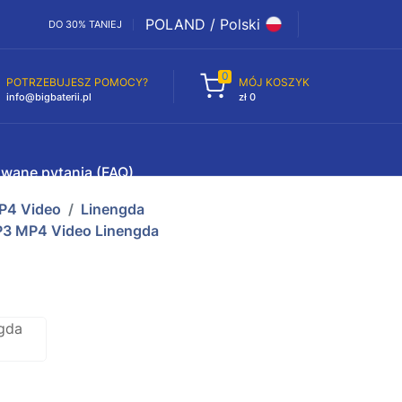
POLAND / Polski
DO 30% TANIEJ
0
POTRZEBUJESZ POMOCY?
MÓJ KOSZYK
info@bigbaterii.pl
zł 0
awane pytania (FAQ)
P4 Video
Linengda
P3 MP4 Video Linengda