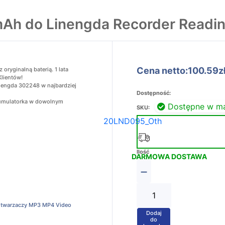
Ah do Linengda Recorder Readin
Cena netto:100.59z
ryginalną baterią. 1 lata
Klientów!
nengda 302248 w najbardziej
Dostępność:
akumulatorka w dowolnym
Dostępne w m
SKU:
20LND095_Oth
Ilość
DARMOWA DOSTAWA
−
Odtwarzaczy MP3 MP4 Video
Dodaj
+
do