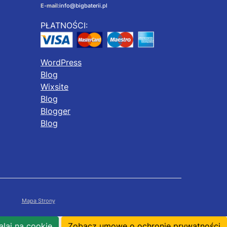
E-mail:
info@bigbaterii.pl
PŁATNOŚCI:
WordPress
Blog
Wixsite
Blog
Blogger
Blog
Mapa Strony
laj na cookie
Zobacz umowę o ochronie prywatności