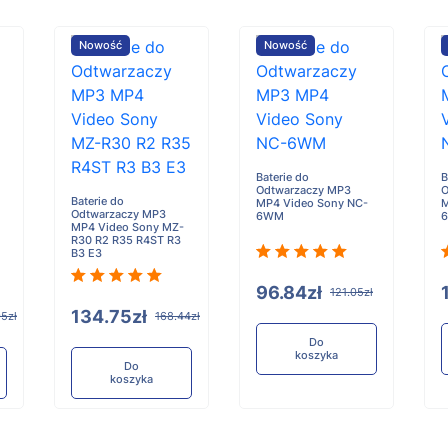
Nowość
Nowość
Baterie do
B
Odtwarzaczy MP3
O
Baterie do
MP4 Video Sony NC-
M
Odtwarzaczy MP3
6WM
MP4 Video Sony MZ-
R30 R2 R35 R4ST R3
B3 E3
96.84zł
121.05zł
134.75zł
95zł
168.44zł
Do
koszyka
Do
koszyka