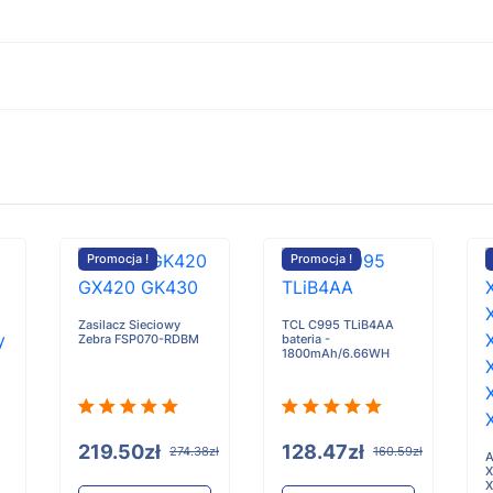
Promocja !
Promocja !
Zasilacz Sieciowy
TCL C995 TLiB4AA
Zebra FSP070-RDBM
bateria -
1800mAh/6.66WH
219.50zł
128.47zł
274.38zł
160.59zł
A
X
X