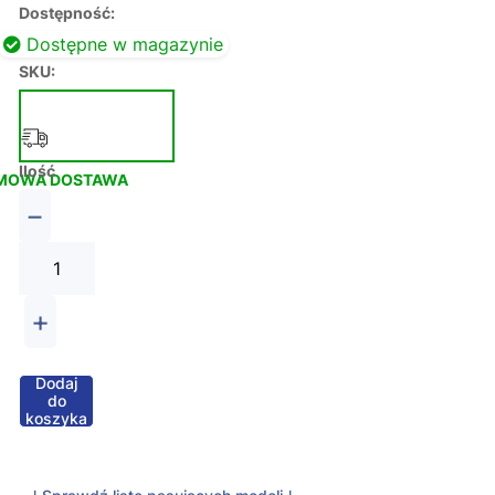
Dostępność:
Dostępne w magazynie
SKU:
Ilość
MOWA DOSTAWA
−
+
Dodaj
do
koszyka