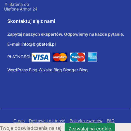
Bateria do
Ulefone Armor 24
Skontaktuj się z nami
Zapytaj naszych ekspertów. Odpowiemy na każde pytanie.
E-mail:
info@bigbaterii.pl
PŁATNOŚCI:
WordPress Blog
Wixsite Blog
Blogger Blog
O nas
Dostawa i płatność
Polityka zwrotów
FAQ
Twoje doświadczenia na tej
Polityka prywatności
Mapa Strony
Zezwalaj na cookie