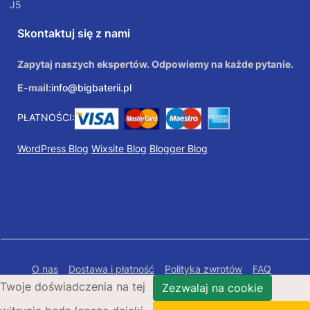
J5
Skontaktuj się z nami
Zapytaj naszych ekspertów. Odpowiemy na każde pytanie.
E-mail:
info@bigbaterii.pl
PŁATNOŚCI:
WordPress Blog
Wixsite Blog
Blogger Blog
O nas
Dostawa i płatność
Polityka zwrotów
FAQ
Twoje doświadczenia na tej
Polityka prywatności
Mapa Strony
Zezwalaj na cookie
Copyright © 2026 Bigbaterii.pl. Wszelkie prawa