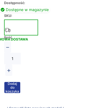
Dostępność:
Dostępne w magazynie
SKU:
Ilość
MOWA DOSTAWA
−
+
Dodaj
do
koszyka