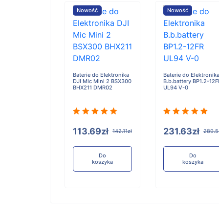
ość
Nowość
Nowość
e do Elektronika
Baterie do Elektronika
Baterie do Elektronik
 Meta Wayfarer
DJI Mic Mini 2 BSX300
B.b.battery BP1.2-12F
Gen2
BHX211 DMR02
UL94 V-0
.48zł
113.69zł
231.63zł
136.85zł
142.11zł
289.5
Do
Do
Do
koszyka
koszyka
koszyka