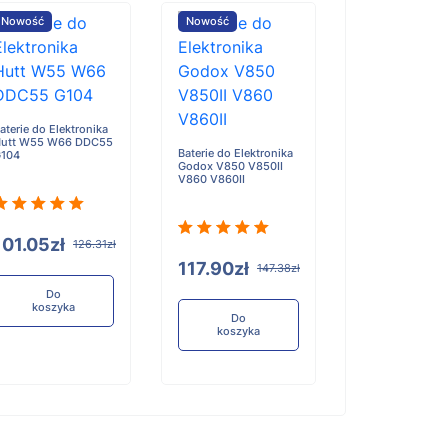
Nowość
Nowość
Nowość
aterie do Elektronika
Baterie do Elekt
utt W55 W66 DDC55
Hikvision DS-D
Baterie do Elektronika
104
A
Godox V850 V850II
V860 V860II
101.05zł
197.94zł
126.31zł
117.90zł
147.38zł
Do
Do
koszyka
koszyka
Do
koszyka