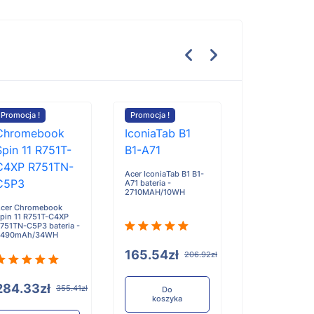
Promocja !
Promocja !
Promocja !
Motorola Edge 
bateria - 6300
Acer IconiaTab B1 B1-
A71 bateria -
2710MAH/10WH
cer Chromebook
pin 11 R751T-C4XP
751TN-C5P3 bateria -
4490mAh/34WH
143.17zł
1
165.54zł
206.92zł
Do
koszyka
284.33zł
355.41zł
Do
koszyka