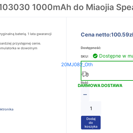
 103030 1000mAh do Miaojia Spe
Cena netto:100.59z
inalną baterią. 1 lata gwarancji
ardziej przystępnej cenie.
Dostępność:
akumulatorka w dowolnym
Dostępne w m
SKU:
20MJ082_Oth
Ilość
DARMOWA DOSTAWA
−
ektronika
Dodaj
+
do
koszyka