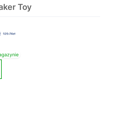
aker Toy
ł
125.74zł
agazynie