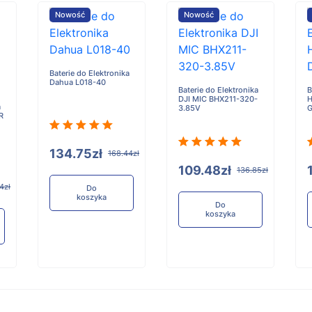
Nowość
Nowość
Baterie do Elektronika
Dahua L018-40
Baterie do Elektronika
B
DJI MIC BHX211-320-
H
a
3.85V
G
R
134.75zł
168.44zł
109.48zł
136.85zł
4zł
Do
koszyka
Do
koszyka