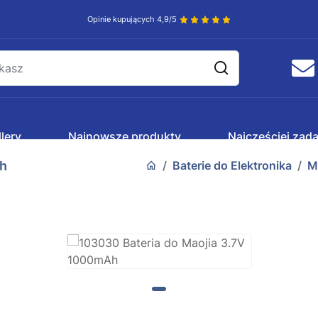
Opinie kupujących 4,9/5
lery
Najnowsze produkty
Najczęściej zad
Ah
Baterie do Elektronika
M