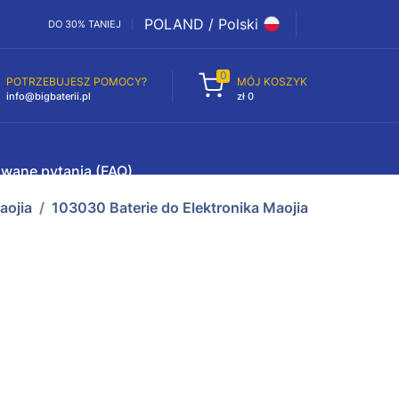
POLAND / Polski
DO 30% TANIEJ
0
POTRZEBUJESZ POMOCY?
MÓJ KOSZYK
info@bigbaterii.pl
zł 0
awane pytania (FAQ)
aojia
103030 Baterie do Elektronika Maojia