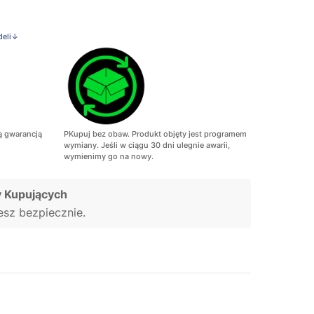
deli↓
ą gwarancją
PKupuj bez obaw. Produkt objęty jest programem
wymiany. Jeśli w ciągu 30 dni ulegnie awarii,
wymienimy go na nowy.
 Kupujących
jesz bezpiecznie.