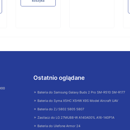
koszyka
Ostatnio oglądane
 000
Bateria do Samsung Galaxy Buds 2 Pro SM-R510 SM-R177
Bateria do Syma X5HC X5HW X9S Model Aircraft UAV
Bateria do ZJ 5802 5805 5807
Zasilacz do LG 27MU88-W A140A001L A16-140P1A
Bateria do Ulefone Armor 24