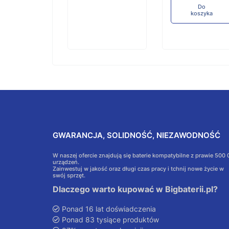
Do
koszyka
GWARANCJA, SOLIDNOŚĆ, NIEZAWODNOŚĆ
W naszej ofercie znajdują się baterie kompatybilne z prawie 500
urządzeń.
Zainwestuj w jakość oraz długi czas pracy i tchnij nowe życie w
swój sprzęt.
Dlaczego warto kupować w Bigbaterii.pl?
Ponad 16 lat doświadczenia
Ponad 83 tysiące produktów