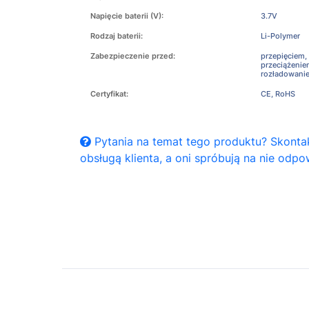
Napięcie baterii (V):
3.7V
Rodzaj baterii:
Li-Polymer
Zabezpieczenie przed:
przepięciem,
przeciążeni
rozładowani
Certyfikat:
CE, RoHS
Pytania na temat tego produktu? Skontak
obsługą klienta, a oni spróbują na nie odpo