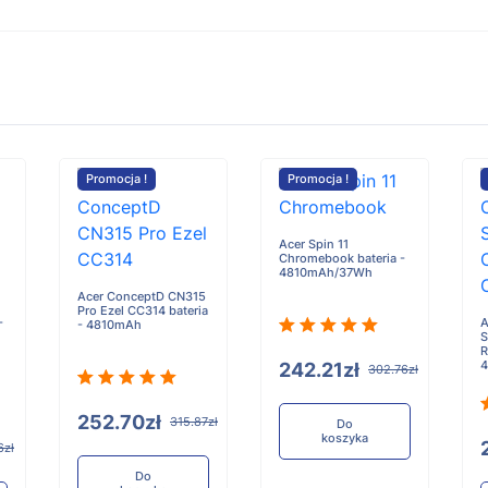
Promocja !
Promocja !
Acer Spin 11
Chromebook bateria -
4810mAh/37Wh
Acer ConceptD CN315
Pro Ezel CC314 bateria
-
A
- 4810mAh
S
R
242.21zł
302.76zł
252.70zł
315.87zł
Do
koszyka
6zł
Do