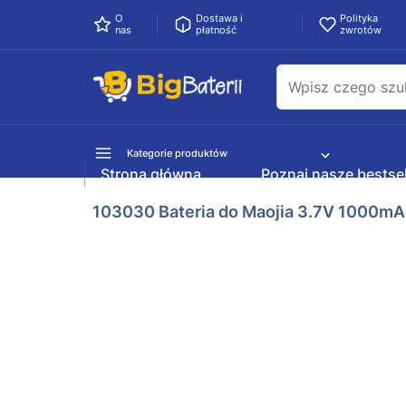
O
Dostawa i
Polityka
nas
płatność
zwrotów
Kategorie produktów
Strona główna
Poznaj nasze bestsel
103030 Bateria do Maojia 3.7V 1000m