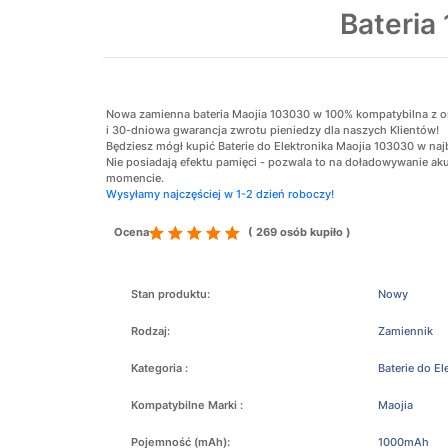
Bateria
Nowa zamienna bateria Maojia 103030 w 100% kompatybilna z oryg
i 30-dniowa gwarancja zwrotu pieniedzy dla naszych Klientów!
Będziesz mógł kupić Baterie do Elektronika Maojia 103030 w najb
Nie posiadają efektu pamięci - pozwala to na doładowywanie 
momencie.
Wysyłamy najczęściej w 1-2 dzień roboczy!
Ocena
( 269 osób kupiło )
Stan produktu:
Nowy
Rodzaj:
Zamiennik
Kategoria :
Baterie do El
Kompatybilne Marki :
Maojia
Pojemność (mAh):
1000mAh