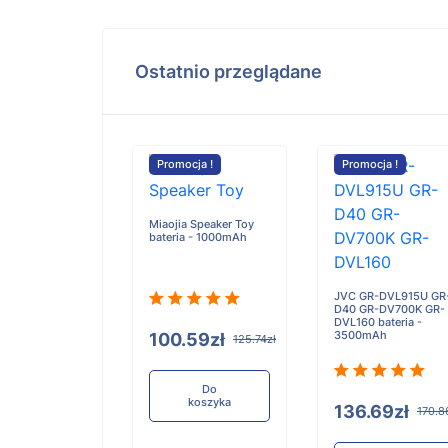
Ostatnio przeglądane
cja !
Promocja !
Promocja !
la Edge 70 Pro
Miaojia Speaker Toy
a - 6300mAh
bateria - 1000mAh
JVC GR-DVL915U GR
D40 GR-DV700K GR-
DVL160 bateria -
3500mAh
17zł
100.59zł
178.96zł
125.74zł
Do
Do
koszyka
koszyka
136.69zł
170.8