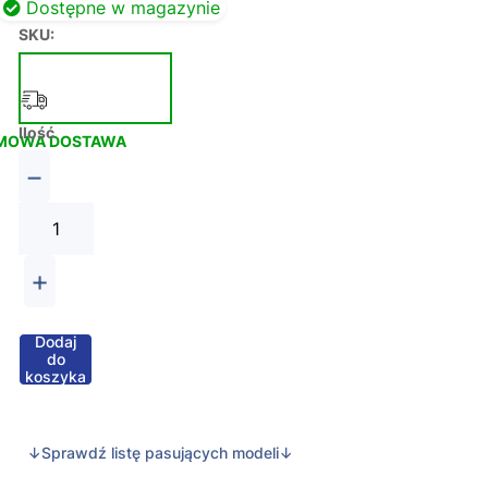
Dostępne w magazynie
SKU:
Ilość
MOWA DOSTAWA
−
+
Dodaj
do
koszyka
↓Sprawdź listę pasujących modeli↓