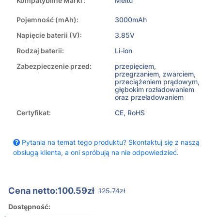
Kompatybilne Marki :
Meitu
Pojemność (mAh):
3000mAh
Napięcie baterii (V):
3.85V
Rodzaj baterii:
Li-ion
Zabezpieczenie przed:
przepięciem,
przegrzaniem, zwarciem,
przeciążeniem prądowym,
głębokim rozładowaniem
oraz przeładowaniem
Certyfikat:
CE, RoHS
Pytania na temat tego produktu? Skontaktuj się z naszą
obsługą klienta, a oni spróbują na nie odpowiedzieć.
Cena netto:100.59zł
125.74zł
Dostępność: