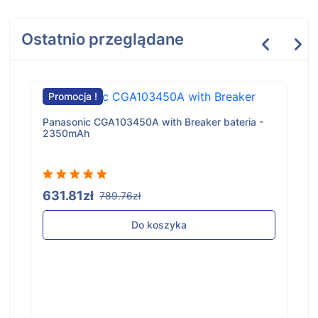
Ostatnio przeglądane
Promocja !
Panasonic CGA103450A with Breaker bateria -
2350mAh
631.81zł
789.76zł
Do koszyka