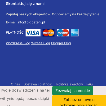
Skontaktuj się z nami
Zapytaj naszych ekspertów. Odpowiemy na każde pytanie.
E-mail:
info@bigbaterii.pl
PŁATNOŚCI:
WordPress Blog
Wixsite Blog
Blogger Blog
O nas
Dostawa i płatność
Polityka zwrotów
FAQ
Twoje doświadczenia na tej
Polityka prywatności
Mapa Strony
Zezwalaj na cookie
witrynie będą lepsze dzięki
Copyright © 2026 Bigbaterii.pl. Wszelkie prawa
Zobacz umowę o
zastrzeżone.
ochronie prywatności