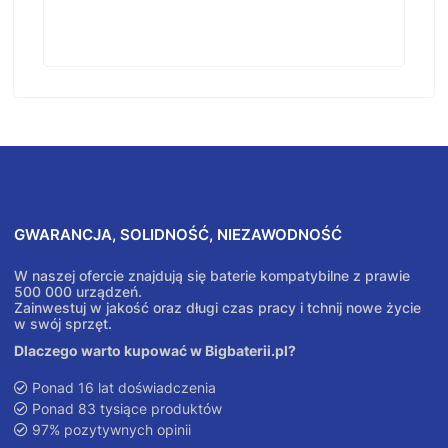
GWARANCJA, SOLIDNOŚĆ, NIEZAWODNOŚĆ
W naszej ofercie znajdują się baterie kompatybilne z prawie
500 000 urządzeń.
Zainwestuj w jakość oraz długi czas pracy i tchnij nowe życie
w swój sprzęt.
Dlaczego warto kupować w Bigbaterii.pl?
Ponad 16 lat doświadczenia
Ponad 83 tysiące produktów
97% pozytywnych opinii