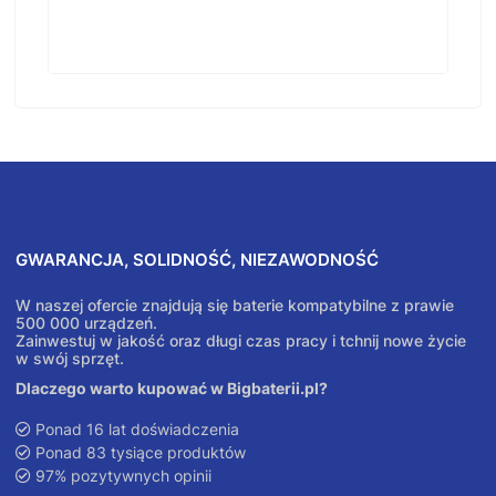
GWARANCJA, SOLIDNOŚĆ, NIEZAWODNOŚĆ
W naszej ofercie znajdują się baterie kompatybilne z prawie
500 000 urządzeń.
Zainwestuj w jakość oraz długi czas pracy i tchnij nowe życie
w swój sprzęt.
Dlaczego warto kupować w Bigbaterii.pl?
Ponad 16 lat doświadczenia
Ponad 83 tysiące produktów
97% pozytywnych opinii