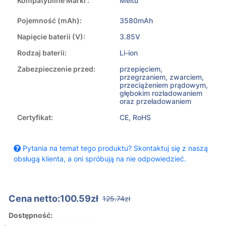
Kompatybilne Marki :
Meitu
Pojemność (mAh):
3580mAh
Napięcie baterii (V):
3.85V
Rodzaj baterii:
Li-ion
Zabezpieczenie przed:
przepięciem,
przegrzaniem, zwarciem,
przeciążeniem prądowym,
głębokim rozładowaniem
oraz przeładowaniem
Certyfikat:
CE, RoHS
Pytania na temat tego produktu? Skontaktuj się z naszą
obsługą klienta, a oni spróbują na nie odpowiedzieć.
Cena netto:100.59zł
125.74zł
Dostępność: