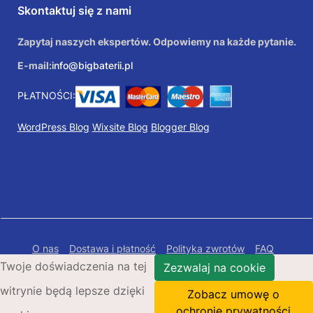
Skontaktuj się z nami
Zapytaj naszych ekspertów. Odpowiemy na każde pytanie.
E-mail:
info@bigbaterii.pl
PŁATNOŚCI:
WordPress Blog
Wixsite Blog
Blogger Blog
O nas
Dostawa i płatność
Polityka zwrotów
FAQ
Twoje doświadczenia na tej
Polityka prywatności
Mapa Strony
Zezwalaj na cookie
witrynie będą lepsze dzięki
Copyright © 2026 Bigbaterii.pl. Wszelkie prawa
Zobacz umowę o
zastrzeżone.
ochronie prywatności