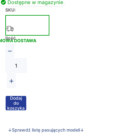
Dostępne w magazynie
SKU:
Ilość
MOWA DOSTAWA
−
+
Dodaj
do
koszyka
↓Sprawdź listę pasujących modeli↓