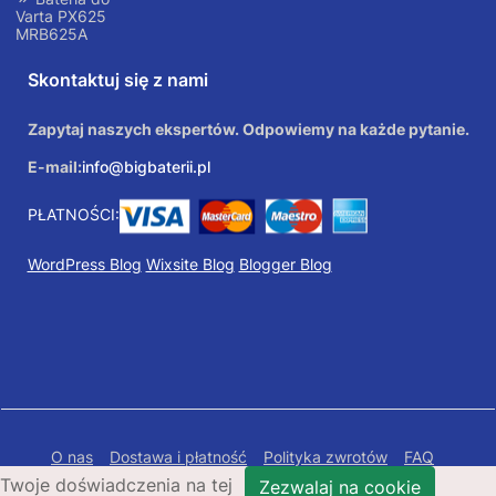
Varta PX625
MRB625A
Skontaktuj się z nami
Zapytaj naszych ekspertów. Odpowiemy na każde pytanie.
E-mail:
info@bigbaterii.pl
PŁATNOŚCI:
WordPress Blog
Wixsite Blog
Blogger Blog
O nas
Dostawa i płatność
Polityka zwrotów
FAQ
Twoje doświadczenia na tej
Polityka prywatności
Mapa Strony
Zezwalaj na cookie