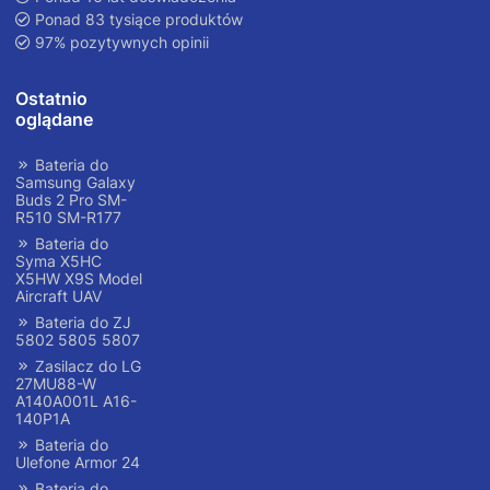
Ponad 83 tysiące produktów
97% pozytywnych opinii
Ostatnio
oglądane
Bateria do
Samsung Galaxy
Buds 2 Pro SM-
R510 SM-R177
Bateria do
Syma X5HC
X5HW X9S Model
Aircraft UAV
Bateria do ZJ
5802 5805 5807
Zasilacz do LG
27MU88-W
A140A001L A16-
140P1A
Bateria do
Ulefone Armor 24
Bateria do