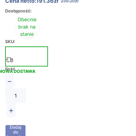
Cena netto:191.36zł
239.20zł
Dostępność:
Obecnie
brak na
stanie
SKU:
Ilość
MOWA DOSTAWA
−
+
Dodaj
do