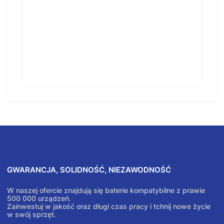
GWARANCJA, SOLIDNOŚĆ, NIEZAWODNOŚĆ
W naszej ofercie znajdują się baterie kompatybilne z prawie
500 000 urządzeń.
Zainwestuj w jakość oraz długi czas pracy i tchnij nowe życie
w swój sprzęt.