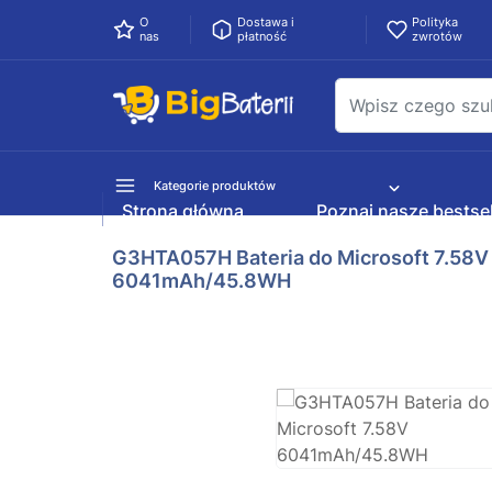
O
Dostawa i
Polityka
nas
płatność
zwrotów
Kategorie produktów
Strona główna
Poznaj nasze bestsel
G3HTA057H Bateria do Microsoft 7.58V
6041mAh/45.8WH