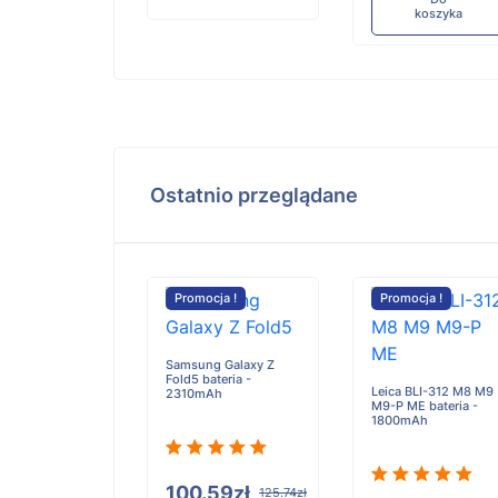
koszyka
Ostatnio przeglądane
cja !
Promocja !
Promocja !
Samsung Galaxy Z
Fold5 bateria -
 Pad 6S Pro
Leica BLI-312 M8 M9
2310mAh
24018RPACC
M9-P ME bateria -
a - 5000mAh
1800mAh
100.59zł
125.74zł