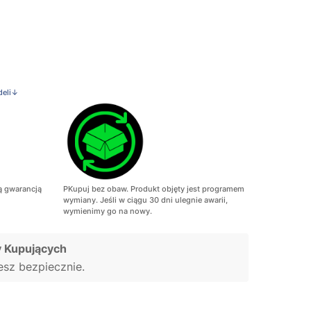
deli↓
ą gwarancją
PKupuj bez obaw. Produkt objęty jest programem
wymiany. Jeśli w ciągu 30 dni ulegnie awarii,
wymienimy go na nowy.
 Kupujących
jesz bezpiecznie.