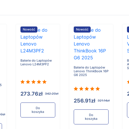
Nowość
Nowość
Baterie do Laptopów
B
Lenovo L24M3PF2
A
Baterie do Laptopów
Lenovo ThinkBook 16P
G6 2025
 5
273.76zł
342.20zł
256.91zł
321.14zł
Do
koszyka
20zł
Do
koszyka