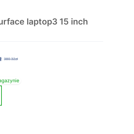
face laptop3 15 inch
ł
380.32zł
agazynie