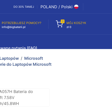
POLAND / Polski
DO 30% TANIEJ
0
POTRZEBUJESZ POMOCY?
MÓJ KOSZYK
info@bigbaterii.pl
zł 0
awane pytania (FAQ)
 Laptopów
Microsoft
ie do Laptopów Microsoft