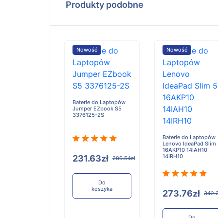
Produkty podobne
ość
Nowość
Nowość
e do Laptopów
Baterie do Laptopów
iBook X Flip 2-
Jumper EZbook S5
3376125-2S
Baterie do Laptopów
Lenovo IdeaPad Slim
16AKP10 14IAH10
14IRH10
.91zł
231.63zł
321.14zł
289.54zł
Do
Do
koszyka
koszyka
273.76zł
342.
Do