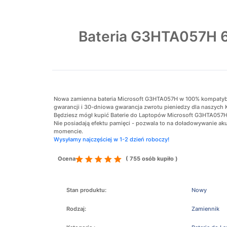
Bateria G3HTA057H 6
Nowa zamienna bateria Microsoft G3HTA057H w 100% kompatybilna
gwarancji i 30-dniowa gwarancja zwrotu pieniedzy dla naszych 
Będziesz mógł kupić Baterie do Laptopów Microsoft G3HTA057H w
Nie posiadają efektu pamięci - pozwala to na doładowywanie 
momencie.
Wysyłamy najczęściej w 1-2 dzień roboczy!
Ocena
( 755 osób kupiło )
Stan produktu:
Nowy
Rodzaj:
Zamiennik