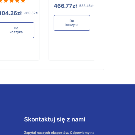
466.77zł
117.90zł
583.46zł
1
304.26zł
380.32zł
Do
Do
koszyka
koszyka
Do
koszyka
Skontaktuj się z nami
Zapytaj naszych ekspertów. Odpowiemy na