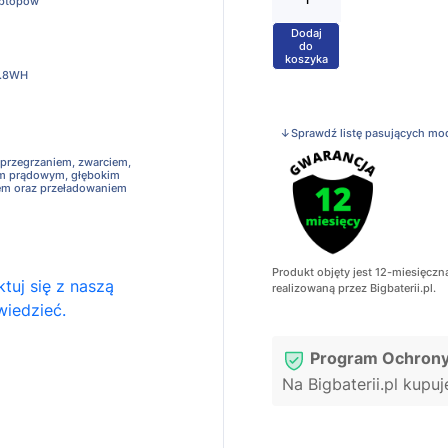
aptopów
Dodaj
+
do
koszyka
.8WH
↓Sprawdź listę pasujących mo
 przegrzaniem, zwarciem,
em prądowym, głębokim
em oraz przeładowaniem
Produkt objęty jest 12-miesięczn
tuj się z naszą
realizowaną przez Bigbaterii.pl.
wiedzieć.
Program Ochrony
Na Bigbaterii.pl kupu