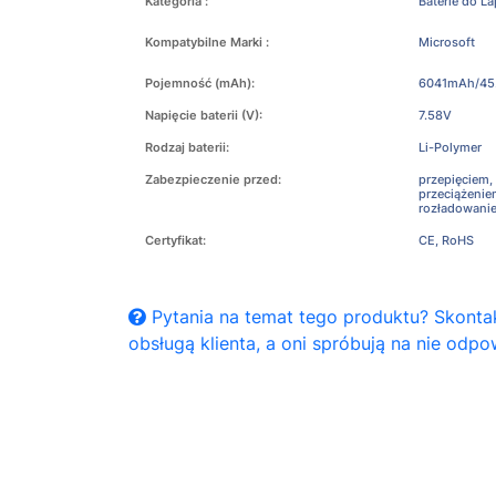
Kategoria :
Baterie do L
Kompatybilne Marki :
Microsoft
Pojemność (mAh):
6041mAh/45
Napięcie baterii (V):
7.58V
Rodzaj baterii:
Li-Polymer
Zabezpieczenie przed:
przepięciem,
przeciążeni
rozładowani
Certyfikat:
CE, RoHS
Pytania na temat tego produktu? Skontak
obsługą klienta, a oni spróbują na nie odpo