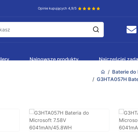
Opinie kupujących 4,9/5
lery
Najnowsze produkty
Najczęściej zad
Baterie do
G3HTA057H Bater