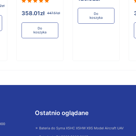
2zł
358.01zł
447.51zł
Do
koszyka
Do
koszyka
Ostatnio oglądane
 000
Bateria do Syma X5HC X5HW X9S Model Aircraft UAV