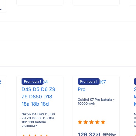
Promocja !
Promocja !
Oukitel K7 Pro bateria -
10000mAh
Nikon D4 D4S D5 D6
M
Z9 Z9 D850 D18 18a
l
18b 18d bateria -
K
2500mAh
6
126.32zł
157.90zł