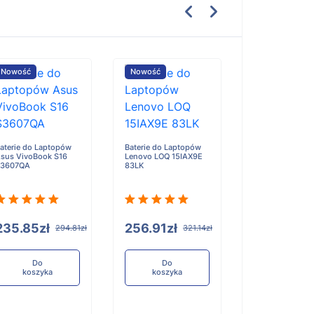
Nowość
Nowość
Nowość
aterie do Laptopów
Baterie do Laptopów
Baterie do Lap
sus VivoBook S16
Lenovo LOQ 15IAX9E
Lenovo 300w 2-
S3607QA
83LK
Gen 5
235.85zł
256.91zł
193.72zł
294.81zł
321.14zł
Do
Do
Do
koszyka
koszyka
koszyka