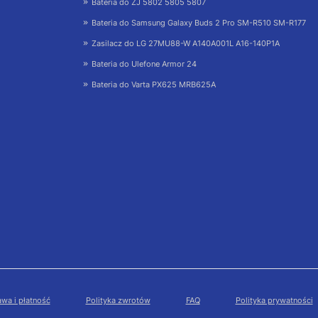
Bateria do ZJ 5802 5805 5807
Bateria do Samsung Galaxy Buds 2 Pro SM-R510 SM-R177
Zasilacz do LG 27MU88-W A140A001L A16-140P1A
Bateria do Ulefone Armor 24
Bateria do Varta PX625 MRB625A
wa i płatność
Polityka zwrotów
FAQ
Polityka prywatności