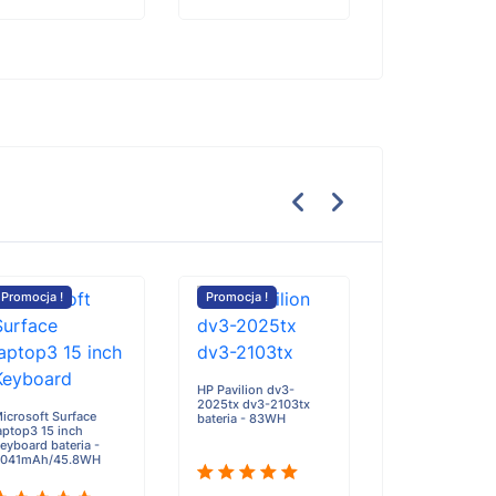
Promocja !
Promocja !
Promocja !
HP Pavilion dv3-
Xiaomi Pad 6S 
2025tx dv3-2103tx
12.4 24018RPA
icrosoft Surface
bateria - 83WH
bateria - 5000
aptop3 15 inch
eyboard bateria -
041mAh/45.8WH