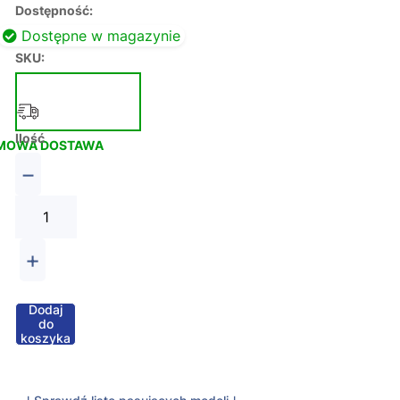
Dostępność:
Dostępne w magazynie
SKU:
Ilość
MOWA DOSTAWA
−
+
Dodaj
do
koszyka