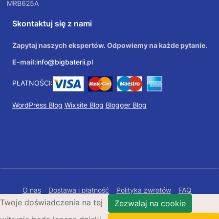
MRB625A
Skontaktuj się z nami
Zapytaj naszych ekspertów. Odpowiemy na każde pytanie.
E-mail:
info@bigbaterii.pl
PŁATNOŚCI:
WordPress Blog
Wixsite Blog
Blogger Blog
O nas
Dostawa i płatność
Polityka zwrotów
FAQ
Twoje doświadczenia na tej
Polityka prywatności
Mapa Strony
Zezwalaj na cookie
Copyright © 2026 Bigbaterii.pl. Wszelkie prawa