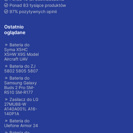
Ponad 83 tysiące produktów
97% pozytywnych opinii
Ostatnio
oglądane
Bateria do
Syma X5HC
X5HW X9S Model
Aircraft UAV
Bateria do ZJ
5802 5805 5807
Bateria do
Samsung Galaxy
Buds 2 Pro SM-
R510 SM-R177
Zasilacz do LG
27MU88-W
A140A001L A16-
140P1A
Bateria do
Ulefone Armor 24
Bateria do