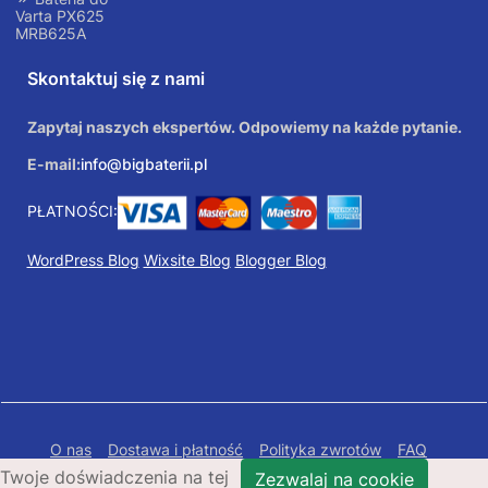
Varta PX625
MRB625A
Skontaktuj się z nami
Zapytaj naszych ekspertów. Odpowiemy na każde pytanie.
E-mail:
info@bigbaterii.pl
PŁATNOŚCI:
WordPress Blog
Wixsite Blog
Blogger Blog
O nas
Dostawa i płatność
Polityka zwrotów
FAQ
Twoje doświadczenia na tej
Polityka prywatności
Mapa Strony
Zezwalaj na cookie