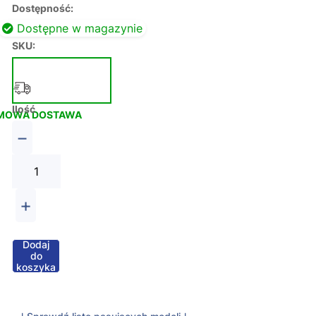
Dostępność:
Dostępne w magazynie
SKU:
Ilość
MOWA DOSTAWA
−
+
Dodaj
do
koszyka