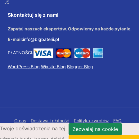
J5
Skontaktuj się z nami
Zapytaj naszych ekspertów. Odpowiemy na każde pytanie.
E-mail:
info@bigbaterii.pl
PŁATNOŚCI:
WordPress Blog
Wixsite Blog
Blogger Blog
O nas
Dostawa i płatność
Polityka zwrotów
FAQ
Twoje doświadczenia na tej
Polityka prywatności
Mapa Strony
Zezwalaj na cookie
Copyright © 2026 Bigbaterii.pl. Wszelkie prawa