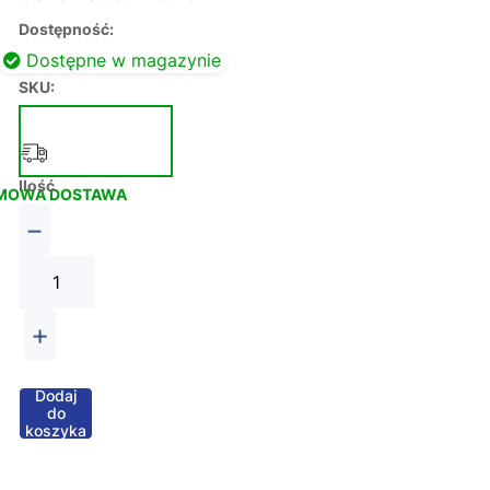
Dostępność:
Dostępne w magazynie
SKU:
Ilość
MOWA DOSTAWA
−
+
Dodaj
do
koszyka