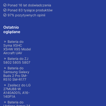
Ponad 16 lat doświadczenia
Ponad 83 tysiące produktów
97% pozytywnych opinii
Ostatnio
oglądane
Bateria do
Syma X5HC
X5HW X9S Model
Aircraft UAV
Bateria do ZJ
5802 5805 5807
Bateria do
Samsung Galaxy
Buds 2 Pro SM-
R510 SM-R177
Zasilacz do LG
27MU88-W
A140A001L A16-
140P1A
Bateria do
Ulefone Armor 24