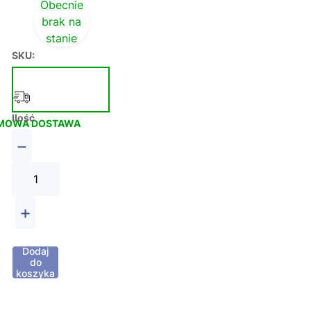
Obecnie
brak na
stanie
SKU:
Ilość
MOWA DOSTAWA
−
+
Dodaj
do
koszyka