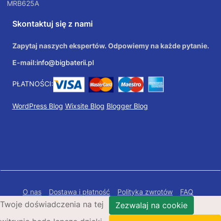
MRB625A
Skontaktuj się z nami
Zapytaj naszych ekspertów. Odpowiemy na każde pytanie.
E-mail:
info@bigbaterii.pl
PŁATNOŚCI:
WordPress Blog
Wixsite Blog
Blogger Blog
O nas
Dostawa i płatność
Polityka zwrotów
FAQ
Twoje doświadczenia na tej
Polityka prywatności
Mapa Strony
Zezwalaj na cookie
Copyright © 2026 Bigbaterii.pl. Wszelkie prawa