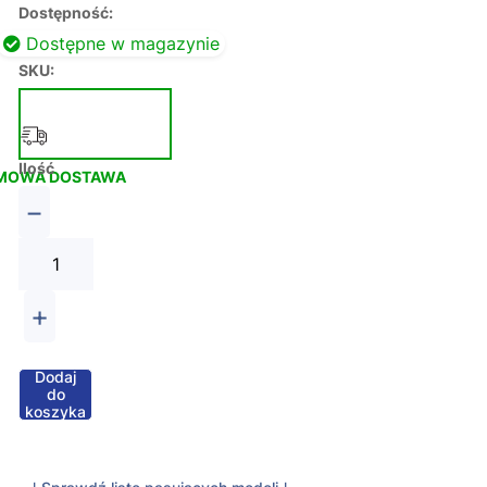
Dostępność:
Dostępne w magazynie
SKU:
Ilość
MOWA DOSTAWA
−
+
Dodaj
do
koszyka