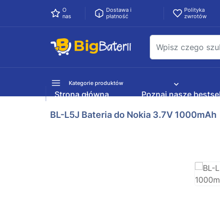
O
Dostawa i
Polityka
nas
płatność
zwrotów
Kategorie produktów
Strona główna
Poznaj nasze bestsel
BL-L5J Bateria do Nokia 3.7V 1000mAh