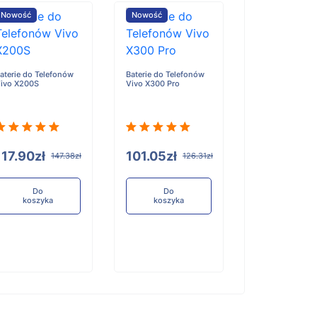
Nowość
Nowość
Nowość
aterie do Telefonów
Baterie do Telefonów
Baterie do Tele
ivo X200S
Vivo X300 Pro
Honor X6D
117.90zł
101.05zł
96.84zł
147.38zł
126.31zł
12
Do
Do
Do
koszyka
koszyka
koszyka