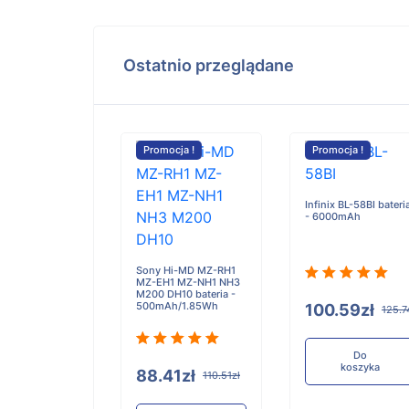
Ostatnio przeglądane
cja !
Promocja !
Promocja !
 LIT42Q672A
Infinix BL-58BI bateri
a - 6700mAh
- 6000mAh
Sony Hi-MD MZ-RH1
MZ-EH1 MZ-NH1 NH3
M200 DH10 bateria -
500mAh/1.85Wh
.07zł
100.59zł
473.84zł
125.7
Do
Do
koszyka
koszyka
88.41zł
110.51zł