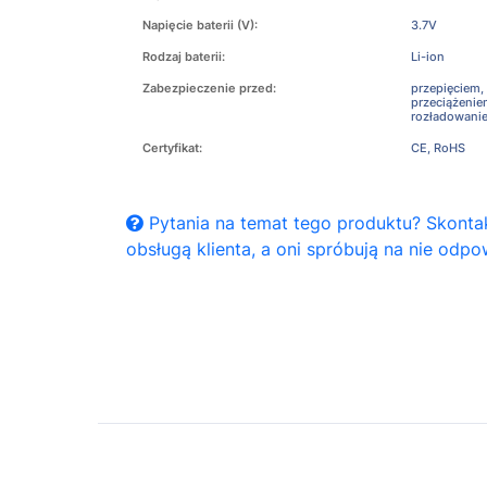
Napięcie baterii (V):
3.7V
Rodzaj baterii:
Li-ion
Zabezpieczenie przed:
przepięciem,
przeciążeni
rozładowani
Certyfikat:
CE, RoHS
Pytania na temat tego produktu? Skontak
obsługą klienta, a oni spróbują na nie odpo