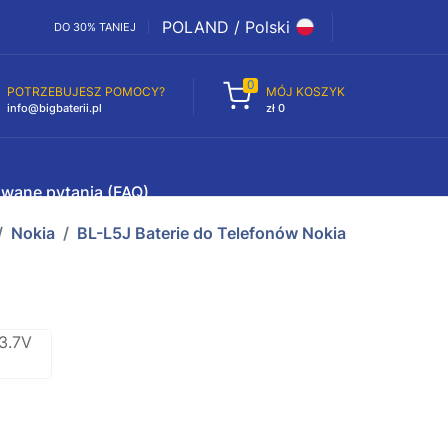
POLAND / Polski
DO 30% TANIEJ
0
POTRZEBUJESZ POMOCY?
MÓJ KOSZYK
info@bigbaterii.pl
zł 0
awane pytania (FAQ)
Nokia
BL-L5J Baterie do Telefonów Nokia