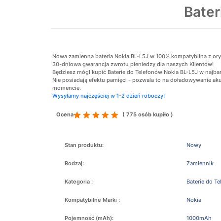
Bater
Nowa zamienna bateria Nokia BL-L5J w 100% kompatybilna z orygin
30-dniowa gwarancja zwrotu pieniedzy dla naszych Klientów!
Będziesz mógł kupić Baterie do Telefonów Nokia BL-L5J w najbar
Nie posiadają efektu pamięci - pozwala to na doładowywanie 
momencie.
Wysyłamy najczęściej w 1-2 dzień roboczy!
Ocena
( 775 osób kupiło )
Stan produktu:
Nowy
Rodzaj:
Zamiennik
Kategoria :
Baterie do T
Kompatybilne Marki :
Nokia
Pojemność (mAh):
1000mAh