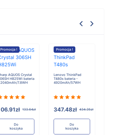
Promocja !
Promocja !
Promocja !
Amour LIT42Q6
bateria - 6700
harp AQUOS Crystal
Lenovo ThinkPad
06SH H825Wi bateria
T480s bateria -
 2040mAh/7.8WH
4920mAh/57WH
379.07zł
106.91zł
347.48zł
133.64zł
434.35zł
Do
koszyka
Do
Do
koszyka
koszyka