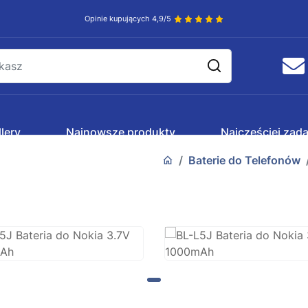
Opinie kupujących 4,9/5
lery
Najnowsze produkty
Najczęściej zad
Baterie do Telefonów