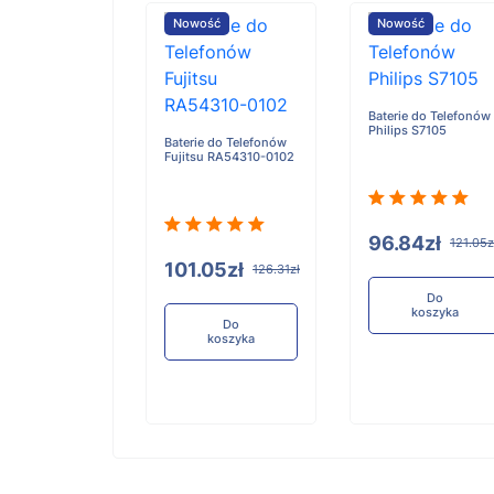
ość
Nowość
Nowość
Baterie do Telefonów
Philips S7105
e do Telefonów
Baterie do Telefonów
u RA54310-0101
Fujitsu RA54310-0102
96.84zł
121.05z
05zł
101.05zł
126.31zł
126.31zł
Do
koszyka
Do
Do
koszyka
koszyka