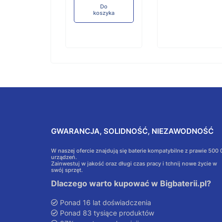
Do
koszyka
GWARANCJA, SOLIDNOŚĆ, NIEZAWODNOŚĆ
W naszej ofercie znajdują się baterie kompatybilne z prawie 500
urządzeń.
Zainwestuj w jakość oraz długi czas pracy i tchnij nowe życie w
swój sprzęt.
Dlaczego warto kupować w Bigbaterii.pl?
Ponad 16 lat doświadczenia
Ponad 83 tysiące produktów