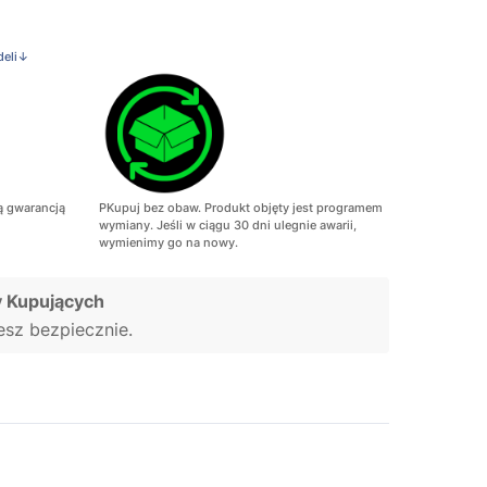
deli↓
ą gwarancją
PKupuj bez obaw. Produkt objęty jest programem
wymiany. Jeśli w ciągu 30 dni ulegnie awarii,
wymienimy go na nowy.
 Kupujących
jesz bezpiecznie.