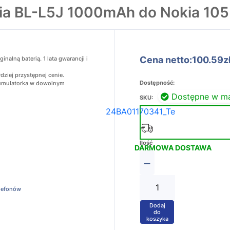
ia BL-L5J 1000mAh do Nokia 10
Cena netto:100.59z
alną baterią. 1 lata gwarancji i
dziej przystępnej cenie.
Dostępność:
akumulatorka w dowolnym
Dostępne w m
SKU:
24BA01170341_Te
Ilość
DARMOWA DOSTAWA
−
elefonów
Dodaj
+
do
koszyka