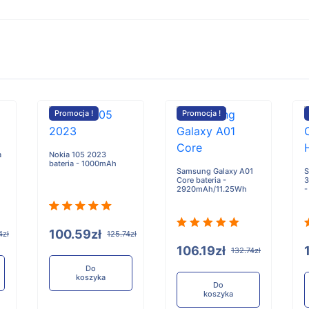
Promocja !
Promocja !
a
Nokia 105 2023
bateria - 1000mAh
Samsung Galaxy A01
S
Core bateria -
3
2920mAh/11.25Wh
-
100.59zł
4zł
125.74zł
106.19zł
132.74zł
Do
koszyka
Do
koszyka