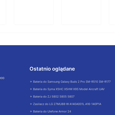
Ostatnio oglądane
 000
Bateria do Samsung Galaxy Buds 2 Pro SM-R510 SM-R177
Bateria do Syma X5HC X5HW X9S Model Aircraft UAV
Bateria do ZJ 5802 5805 5807
Zasilacz do LG 27MU88-W A140A001L A16-140P1A
Bateria do Ulefone Armor 24