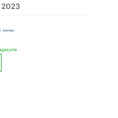
5 2023
ł
125.74zł
agazynie