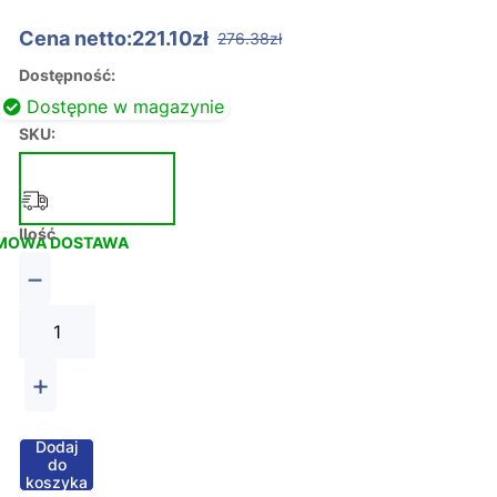
Cena netto:221.10zł
276.38zł
Dostępność:
Dostępne w magazynie
SKU:
Ilość
MOWA DOSTAWA
−
+
Dodaj
do
koszyka