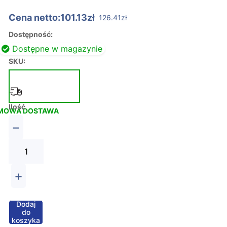
Cena netto:101.13zł
126.41zł
Dostępność:
Dostępne w magazynie
SKU:
Ilość
MOWA DOSTAWA
−
+
Dodaj
do
koszyka