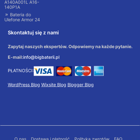
A140A001L A16-
140P1A
Bateria do
Ulefone Armor 24
Skontaktuj się z nami
Zapytaj naszych ekspertów. Odpowiemy na każde pytanie.
E-mail:
info@bigbaterii.pl
PŁATNOŚCI:
WordPress Blog
Wixsite Blog
Blogger Blog
O nas
Dostawa i płatność
Polityka zwrotów
FAQ