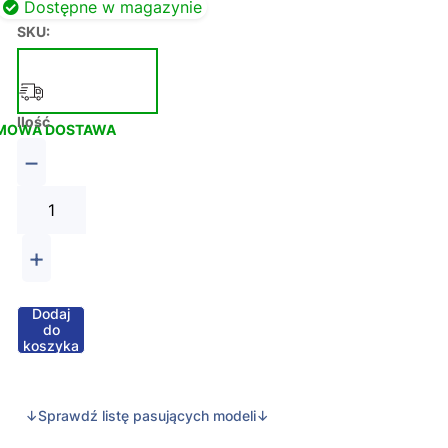
Dostępne w magazynie
SKU:
Ilość
MOWA DOSTAWA
−
+
Dodaj
do
koszyka
↓Sprawdź listę pasujących modeli↓