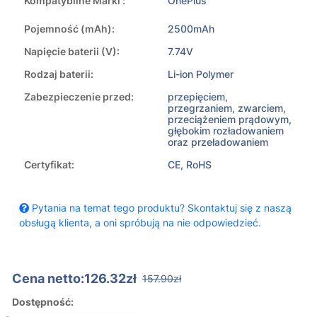
Kompatybilne Marki :
OnePlus
Pojemność (mAh):
2500mAh
Napięcie baterii (V):
7.74V
Rodzaj baterii:
Li-ion Polymer
Zabezpieczenie przed:
przepięciem,
przegrzaniem, zwarciem,
przeciążeniem prądowym,
głębokim rozładowaniem
oraz przeładowaniem
Certyfikat:
CE, RoHS
Pytania na temat tego produktu? Skontaktuj się z naszą
obsługą klienta, a oni spróbują na nie odpowiedzieć.
Cena netto:126.32zł
157.90zł
Dostępność: