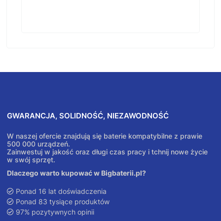
GWARANCJA, SOLIDNOŚĆ, NIEZAWODNOŚĆ
W naszej ofercie znajdują się baterie kompatybilne z prawie
500 000 urządzeń.
Zainwestuj w jakość oraz długi czas pracy i tchnij nowe życie
w swój sprzęt.
Dlaczego warto kupować w Bigbaterii.pl?
Ponad 16 lat doświadczenia
Ponad 83 tysiące produktów
97% pozytywnych opinii