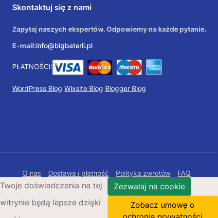
Skontaktuj się z nami
Zapytaj naszych ekspertów. Odpowiemy na każde pytanie.
E-mail:
info@bigbaterii.pl
PŁATNOŚCI:
WordPress Blog
Wixsite Blog
Blogger Blog
O nas
Dostawa i płatność
Polityka zwrotów
FAQ
Twoje doświadczenia na tej
Polityka prywatności
Mapa Strony
Zezwalaj na cookie
witrynie będą lepsze dzięki
Copyright © 2026 Bigbaterii.pl. Wszelkie prawa
Zobacz umowę o
zastrzeżone.
ochronie prywatności