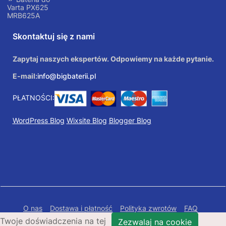
Varta PX625
MRB625A
Skontaktuj się z nami
Zapytaj naszych ekspertów. Odpowiemy na każde pytanie.
E-mail:
info@bigbaterii.pl
PŁATNOŚCI:
WordPress Blog
Wixsite Blog
Blogger Blog
O nas
Dostawa i płatność
Polityka zwrotów
FAQ
Twoje doświadczenia na tej
Polityka prywatności
Mapa Strony
Zezwalaj na cookie