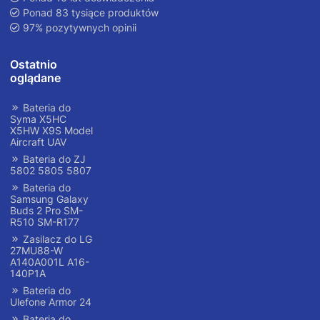
Ponad 83 tysiące produktów
97% pozytywnych opinii
Ostatnio
oglądane
Bateria do
Syma X5HC
X5HW X9S Model
Aircraft UAV
Bateria do ZJ
5802 5805 5807
Bateria do
Samsung Galaxy
Buds 2 Pro SM-
R510 SM-R177
Zasilacz do LG
27MU88-W
A140A001L A16-
140P1A
Bateria do
Ulefone Armor 24
Bateria do