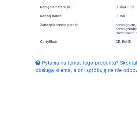
Napięcie baterii (V):
3.8V/4.35V
Rodzaj baterii:
Li-ion
Zabezpieczenie przed:
przepięciem,
przeciążeni
rozładowani
Certyfikat:
CE, RoHS
Pytania na temat tego produktu? Skontak
obsługą klienta, a oni spróbują na nie odpo