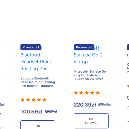
Promocja !
Promocja !
O
b
2
Microsoft Surface Go
-
2 laptop bateria -
Yuhuida Bluetooth
3500mAh 26.81Wh
Headset Point Reading
Pen bateria - 100mAh
220.39zł
1zł
275.49zł
100.59zł
125.74zł
Do
koszyka
Do