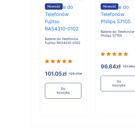
ość
Nowość
Nowość
Baterie do Telefonów
Philips S7105
e do Telefonów
Baterie do Telefonów
u RA54310-0101
Fujitsu RA54310-0102
96.84zł
121.05z
05zł
101.05zł
126.31zł
126.31zł
Do
koszyka
Do
Do
koszyka
koszyka