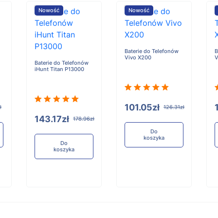
Nowość
Nowość
Baterie do Telefonów
B
Vivo X200
V
Baterie do Telefonów
iHunt Titan P13000
101.05zł
ł
126.31zł
143.17zł
178.96zł
Do
koszyka
Do
koszyka