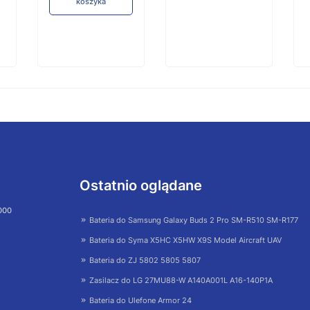
koszyka
Ostatnio oglądane
 000
Bateria do Samsung Galaxy Buds 2 Pro SM-R510 SM-R177
Bateria do Syma X5HC X5HW X9S Model Aircraft UAV
Bateria do ZJ 5802 5805 5807
Zasilacz do LG 27MU88-W A140A001L A16-140P1A
Bateria do Ulefone Armor 24