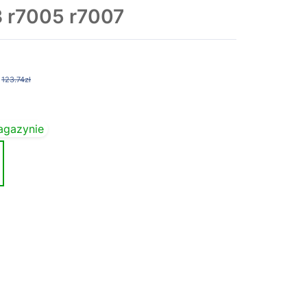
 r7005 r7007
123.74zł
agazynie