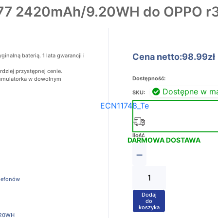
577 2420mAh/9.20WH do OPPO r3
Cena netto:98.99zł
alną baterią. 1 lata gwarancji i
dziej przystępnej cenie.
Dostępność:
akumulatorka w dowolnym
Dostępne w m
SKU:
ECN11748_Te
Ilość
DARMOWA DOSTAWA
−
elefonów
Dodaj
+
do
koszyka
.20WH