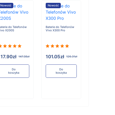
Nowość
Nowość
Nowość
aterie do Telefonów
Baterie do Telefonów
Baterie do Tele
ivo X200S
Vivo X300 Pro
Honor X6D
117.90zł
101.05zł
96.84zł
147.38zł
126.31zł
12
Do
Do
Do
koszyka
koszyka
koszyka