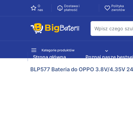
O
Dostawa i
Polityka
nas
płatność
zwrotów
Kategorie produktów
Strona główna
Poznaj nasze bestsel
BLP577 Bateria do OPPO 3.8V/4.35V 