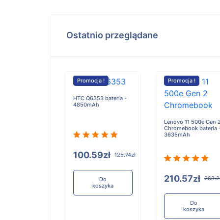
Ostatnio przeglądane
cja !
Promocja !
Promocja !
HTC Q6353 bateria -
4850mAh
ei MC405 PDA
a - 5000mAh
Lenovo 11 500e Gen 
Chromebook bateria 
3635mAh
100.59zł
125.74zł
.56zł
199.45zł
210.57zł
263.2
Do
koszyka
Do
koszyka
Do
koszyka