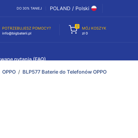
POLAND / Polski
DO 30% TANIEJ
0
POTRZEBUJESZ POMOCY?
MÓJ KOSZYK
info@bigbaterii.pl
zł 0
awane pytania (FAQ)
OPPO
BLP577 Baterie do Telefonów OPPO