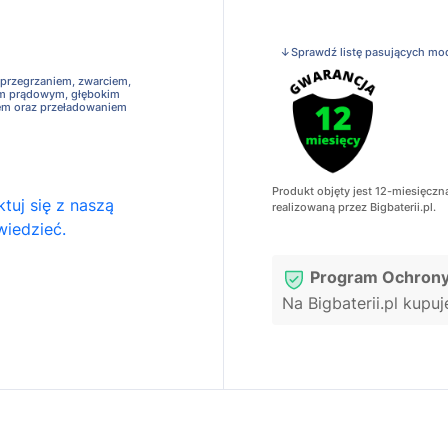
↓Sprawdź listę pasujących mo
 przegrzaniem, zwarciem,
em prądowym, głębokim
em oraz przeładowaniem
Produkt objęty jest 12-miesięczn
tuj się z naszą
realizowaną przez Bigbaterii.pl.
wiedzieć.
Program Ochrony
Na Bigbaterii.pl kupu