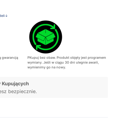
deli↓
ą gwarancją
PKupuj bez obaw. Produkt objęty jest programem
wymiany. Jeśli w ciągu 30 dni ulegnie awarii,
wymienimy go na nowy.
 Kupujących
jesz bezpiecznie.