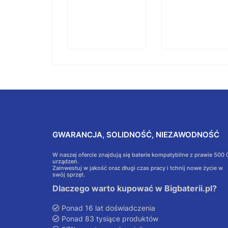
GWARANCJA, SOLIDNOŚĆ, NIEZAWODNOŚĆ
W naszej ofercie znajdują się baterie kompatybilne z prawie 500
urządzeń.
Zainwestuj w jakość oraz długi czas pracy i tchnij nowe życie w
swój sprzęt.
Dlaczego warto kupować w Bigbaterii.pl?
Ponad 16 lat doświadczenia
Ponad 83 tysiące produktów