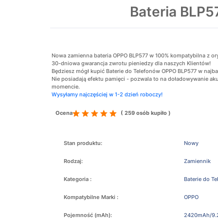
Bateria BLP
Nowa zamienna bateria OPPO BLP577 w 100% kompatybilna z orygin
30-dniowa gwarancja zwrotu pieniedzy dla naszych Klientów!
Będziesz mógł kupić Baterie do Telefonów OPPO BLP577 w najbar
Nie posiadają efektu pamięci - pozwala to na doładowywanie 
momencie.
Wysyłamy najczęściej w 1-2 dzień roboczy!
Ocena
( 259 osób kupiło )
Stan produktu:
Nowy
Rodzaj:
Zamiennik
Kategoria :
Baterie do T
Kompatybilne Marki :
OPPO
Pojemność (mAh):
2420mAh/9