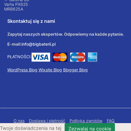
Varta PX625
MRB625A
Skontaktuj się z nami
Zapytaj naszych ekspertów. Odpowiemy na każde pytanie.
E-mail:
info@bigbaterii.pl
PŁATNOŚCI:
WordPress Blog
Wixsite Blog
Blogger Blog
O nas
Dostawa i płatność
Polityka zwrotów
FAQ
Twoje doświadczenia na tej
Polityka prywatności
Mapa Strony
Zezwalaj na cookie