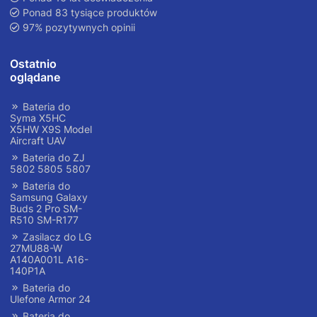
Ponad 83 tysiące produktów
97% pozytywnych opinii
Ostatnio
oglądane
Bateria do
Syma X5HC
X5HW X9S Model
Aircraft UAV
Bateria do ZJ
5802 5805 5807
Bateria do
Samsung Galaxy
Buds 2 Pro SM-
R510 SM-R177
Zasilacz do LG
27MU88-W
A140A001L A16-
140P1A
Bateria do
Ulefone Armor 24
Bateria do