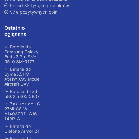
Ponad 83 tysiące produktów
97% pozytywnych opinii
Ostatnio
oglądane
Bateria do
Samsung Galaxy
Buds 2 Pro SM-
R510 SM-R177
Bateria do
Syma X5HC
X5HW X9S Model
Aircraft UAV
Bateria do ZJ
5802 5805 5807
Zasilacz do LG
27MU88-W
A140A001L A16-
140P1A
Bateria do
Ulefone Armor 24
Bateria do