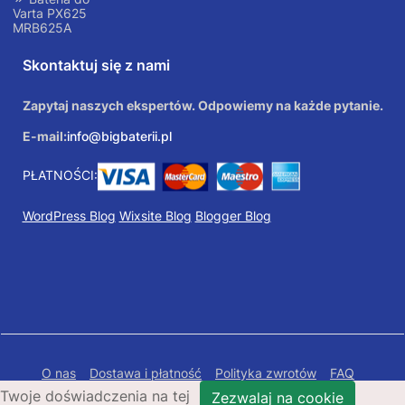
Varta PX625
MRB625A
Skontaktuj się z nami
Zapytaj naszych ekspertów. Odpowiemy na każde pytanie.
E-mail:
info@bigbaterii.pl
PŁATNOŚCI:
WordPress Blog
Wixsite Blog
Blogger Blog
O nas
Dostawa i płatność
Polityka zwrotów
FAQ
Twoje doświadczenia na tej
Polityka prywatności
Mapa Strony
Zezwalaj na cookie