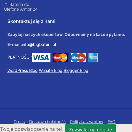
Bateria do
Ulefone Armor 24
Skontaktuj się z nami
Zapytaj naszych ekspertów. Odpowiemy na każde pytanie.
E-mail:
info@bigbaterii.pl
PŁATNOŚCI:
WordPress Blog
Wixsite Blog
Blogger Blog
O nas
Dostawa i płatność
Polityka zwrotów
FAQ
Twoje doświadczenia na tej
Polityka prywatności
Mapa Strony
Zezwalaj na cookie