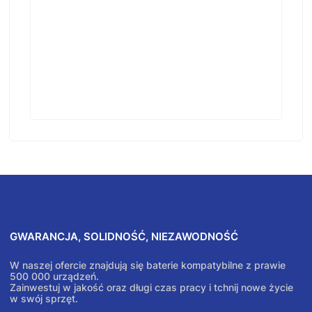
GWARANCJA, SOLIDNOŚĆ, NIEZAWODNOŚĆ
W naszej ofercie znajdują się baterie kompatybilne z prawie
500 000 urządzeń.
Zainwestuj w jakość oraz długi czas pracy i tchnij nowe życie
w swój sprzęt.