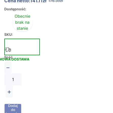
Cena netto:141.11zł
176.39zł
Dostępność:
Obecnie
brak na
stanie
SKU:
Ilość
MOWA DOSTAWA
−
+
Dodaj
do