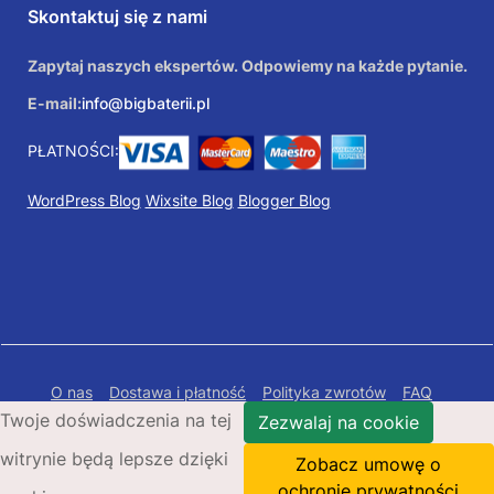
Skontaktuj się z nami
Zapytaj naszych ekspertów. Odpowiemy na każde pytanie.
E-mail:
info@bigbaterii.pl
PŁATNOŚCI:
WordPress Blog
Wixsite Blog
Blogger Blog
O nas
Dostawa i płatność
Polityka zwrotów
FAQ
Twoje doświadczenia na tej
Polityka prywatności
Mapa Strony
Zezwalaj na cookie
witrynie będą lepsze dzięki
Copyright © 2026 Bigbaterii.pl. Wszelkie prawa
Zobacz umowę o
zastrzeżone.
ochronie prywatności