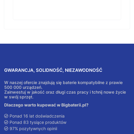
GWARANCJA, SOLIDNOŚĆ, NIEZAWODNOŚĆ
W naszej ofercie znajdują się baterie kompatybilne z prawie
500 000 urządzeń.
Zainwestuj w jakość oraz długi czas pracy i tchnij nowe życie
w swój sprzęt.
Dlaczego warto kupować w Bigbaterii.pl?
Ponad 16 lat doświadczenia
Ponad 83 tysiące produktów
97% pozytywnych opinii