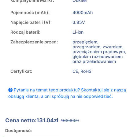
Kompatybilne Marki :
Oukitel
Pojemność (mAh):
4000mAh
Napięcie baterii (V):
3.85V
Rodzaj baterii:
Li-ion
Zabezpieczenie przed:
przepięciem,
przegrzaniem, zwarciem,
przeciążeniem prądowym,
głębokim rozładowaniem
oraz przeładowaniem
Certyfikat:
CE, RoHS
Pytania na temat tego produktu? Skontaktuj się z naszą
obsługą klienta, a oni spróbują na nie odpowiedzieć.
Cena netto:131.04zł
163.80zł
Dostępność: