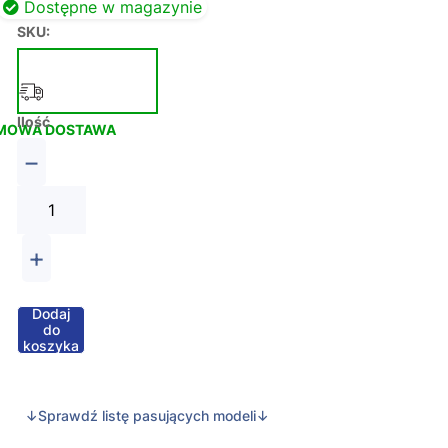
Dostępne w magazynie
SKU:
Ilość
MOWA DOSTAWA
−
+
Dodaj
do
koszyka
↓Sprawdź listę pasujących modeli↓