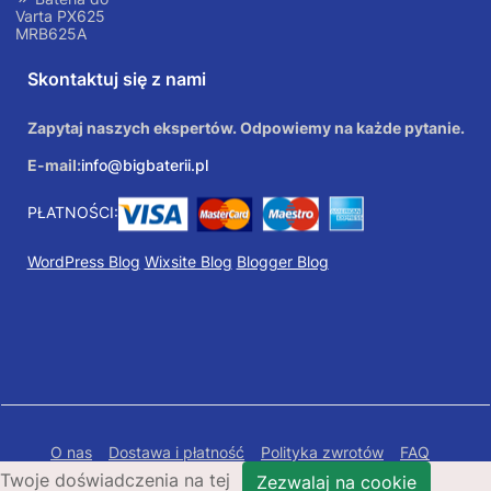
Varta PX625
MRB625A
Skontaktuj się z nami
Zapytaj naszych ekspertów. Odpowiemy na każde pytanie.
E-mail:
info@bigbaterii.pl
PŁATNOŚCI:
WordPress Blog
Wixsite Blog
Blogger Blog
O nas
Dostawa i płatność
Polityka zwrotów
FAQ
Twoje doświadczenia na tej
Polityka prywatności
Mapa Strony
Zezwalaj na cookie