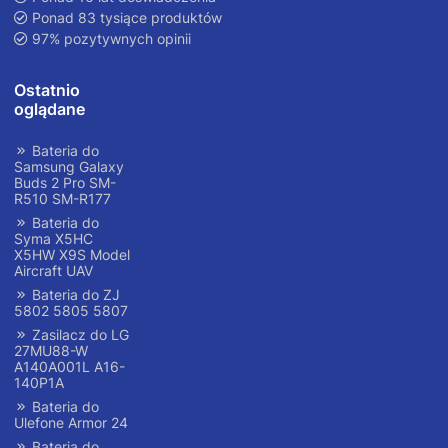
Ponad 83 tysiące produktów
97% pozytywnych opinii
Ostatnio
oglądane
Bateria do
Samsung Galaxy
Buds 2 Pro SM-
R510 SM-R177
Bateria do
Syma X5HC
X5HW X9S Model
Aircraft UAV
Bateria do ZJ
5802 5805 5807
Zasilacz do LG
27MU88-W
A140A001L A16-
140P1A
Bateria do
Ulefone Armor 24
Bateria do