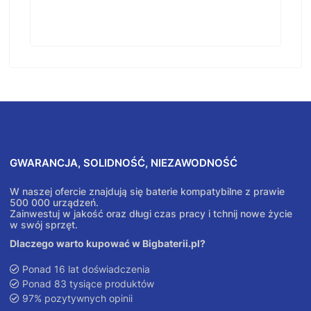
GWARANCJA, SOLIDNOŚĆ, NIEZAWODNOŚĆ
W naszej ofercie znajdują się baterie kompatybilne z prawie
500 000 urządzeń.
Zainwestuj w jakość oraz długi czas pracy i tchnij nowe życie
w swój sprzęt.
Dlaczego warto kupować w Bigbaterii.pl?
Ponad 16 lat doświadczenia
Ponad 83 tysiące produktów
97% pozytywnych opinii