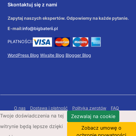
Skontaktuj się z nami
Zapytaj naszych ekspertów. Odpowiemy na każde pytanie.
E-mail:
info@bigbaterii.pl
PŁATNOŚCI:
WordPress Blog
Wixsite Blog
Blogger Blog
O nas
Dostawa i płatność
Polityka zwrotów
FAQ
Twoje doświadczenia na tej
Polityka prywatności
Mapa Strony
Zezwalaj na cookie
witrynie będą lepsze dzięki
Copyright © 2026 Bigbaterii.pl. Wszelkie prawa
Zobacz umowę o
zastrzeżone.
ochronie prywatności