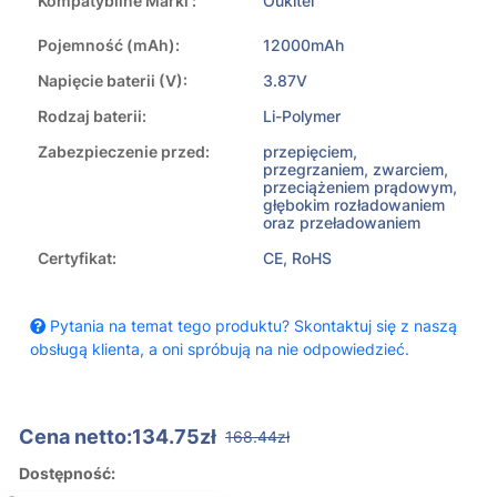
Kompatybilne Marki :
Oukitel
Pojemność (mAh):
12000mAh
Napięcie baterii (V):
3.87V
Rodzaj baterii:
Li-Polymer
Zabezpieczenie przed:
przepięciem,
przegrzaniem, zwarciem,
przeciążeniem prądowym,
głębokim rozładowaniem
oraz przeładowaniem
Certyfikat:
CE, RoHS
Pytania na temat tego produktu? Skontaktuj się z naszą
obsługą klienta, a oni spróbują na nie odpowiedzieć.
Cena netto:134.75zł
168.44zł
Dostępność: