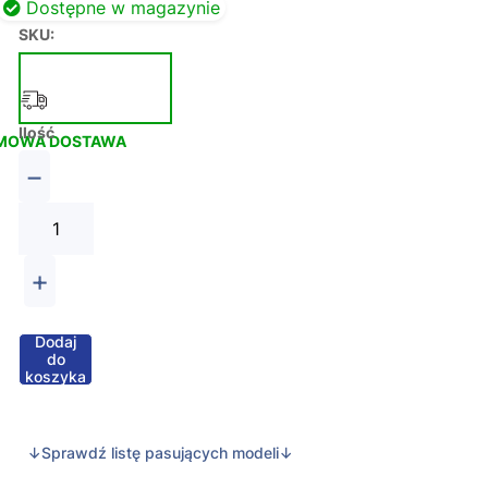
Dostępne w magazynie
SKU:
Ilość
MOWA DOSTAWA
−
+
Dodaj
do
koszyka
↓Sprawdź listę pasujących modeli↓