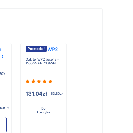
Promocja !
Oukitel WP2 bateria -
11000MAH 41.8WH
30X
131.04zł
163.80zł
5.91zł
Do
koszyka