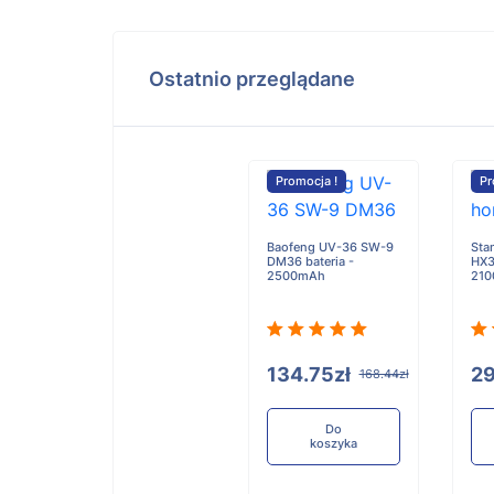
Ostatnio przeglądane
Promocja !
Pr
Baofeng UV-36 SW-9
Sta
DM36 bateria -
HX3
2500mAh
21
134.75zł
29
168.44zł
Do
koszyka