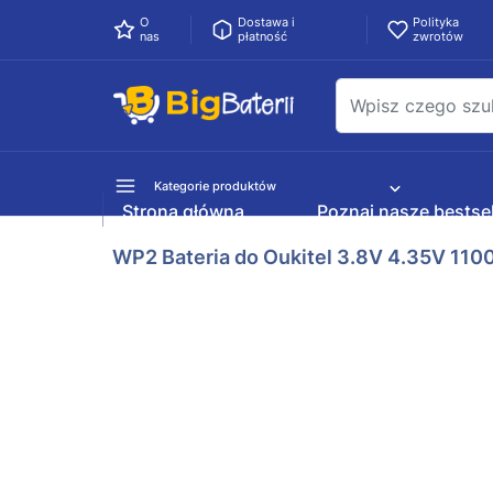
O
Dostawa i
Polityka
nas
płatność
zwrotów
Kategorie produktów
Strona główna
Poznaj nasze bestsel
WP2 Bateria do Oukitel 3.8V 4.35V 1