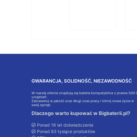
GWARANCJA, SOLIDNOŚĆ, NIEZAWODNOŚĆ
W naszej ofercie znajdują się baterie kompatybilne z prawie 500
urządzeń.
Zainwestuj w jakość oraz długi czas pracy i tchnij nowe życie w
swój sprzęt.
Dlaczego warto kupować w Bigbaterii.pl?
Ponad 16 lat doświadczenia
Ponad 83 tysiące produktów