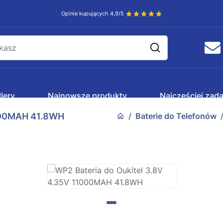
Opinie kupujących 4,9/5
lery
Najnowsze produkty
Najczęściej zad
1000MAH 41.8WH
Baterie do Telefonów