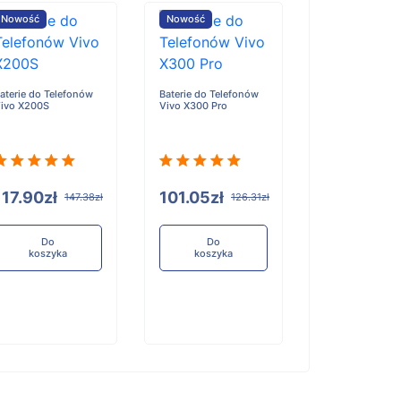
Nowość
Nowość
Nowość
aterie do Telefonów
Baterie do Telefonów
Baterie do Tele
ivo X200S
Vivo X300 Pro
Honor X6D
117.90zł
101.05zł
96.84zł
147.38zł
126.31zł
12
Do
Do
Do
koszyka
koszyka
koszyka