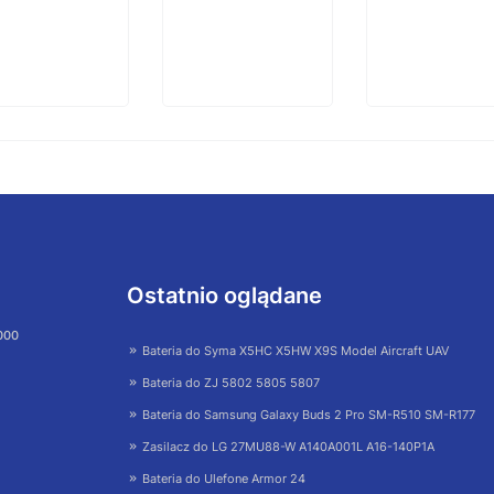
Ostatnio oglądane
 000
Bateria do Syma X5HC X5HW X9S Model Aircraft UAV
Bateria do ZJ 5802 5805 5807
Bateria do Samsung Galaxy Buds 2 Pro SM-R510 SM-R177
Zasilacz do LG 27MU88-W A140A001L A16-140P1A
Bateria do Ulefone Armor 24