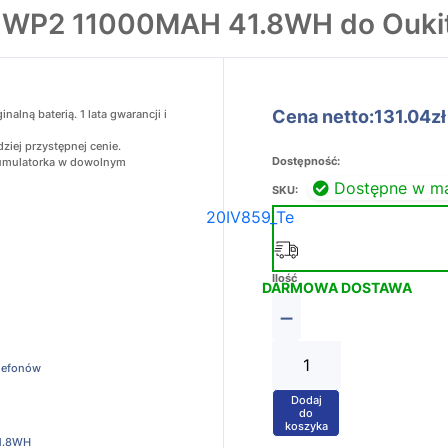
a WP2 11000MAH 41.8WH do Ouki
Cena netto:131.04zł
lną baterią. 1 lata gwarancji i
ziej przystępnej cenie.
Dostępność:
akumulatorka w dowolnym
Dostępne w m
SKU:
20IV859_Te
Ilość
DARMOWA DOSTAWA
−
elefonów
Dodaj
+
do
koszyka
1.8WH