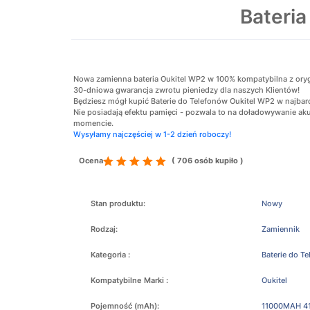
Bateri
Nowa zamienna bateria Oukitel WP2 w 100% kompatybilna z orygina
30-dniowa gwarancja zwrotu pieniedzy dla naszych Klientów!
Będziesz mógł kupić Baterie do Telefonów Oukitel WP2 w najbard
Nie posiadają efektu pamięci - pozwala to na doładowywanie 
momencie.
Wysyłamy najczęściej w 1-2 dzień roboczy!
Ocena
( 706 osób kupiło )
Stan produktu:
Nowy
Rodzaj:
Zamiennik
Kategoria :
Baterie do T
Kompatybilne Marki :
Oukitel
Pojemność (mAh):
11000MAH 4