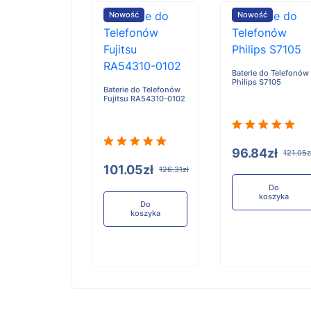
ość
Nowość
Nowość
Baterie do Telefonów
Philips S7105
e do Telefonów
Baterie do Telefonów
u RA54310-0101
Fujitsu RA54310-0102
96.84zł
121.05z
05zł
101.05zł
126.31zł
126.31zł
Do
koszyka
Do
Do
koszyka
koszyka