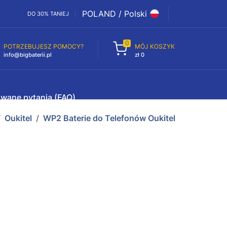
POLAND / Polski
DO 30% TANIEJ
0
POTRZEBUJESZ POMOCY?
MÓJ KOSZYK
info@bigbaterii.pl
zł 0
awane pytania (FAQ)
Oukitel
WP2 Baterie do Telefonów Oukitel