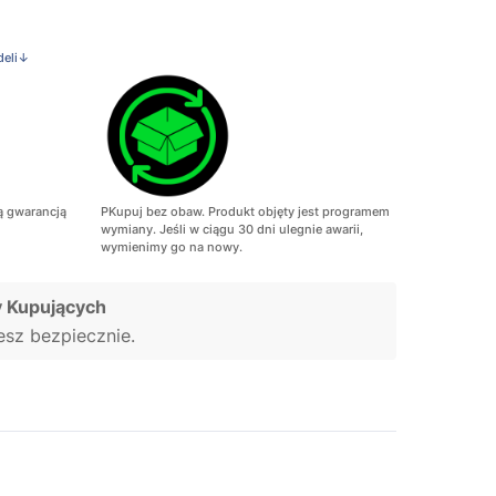
deli↓
ą gwarancją
PKupuj bez obaw. Produkt objęty jest programem
wymiany. Jeśli w ciągu 30 dni ulegnie awarii,
wymienimy go na nowy.
 Kupujących
jesz bezpiecznie.