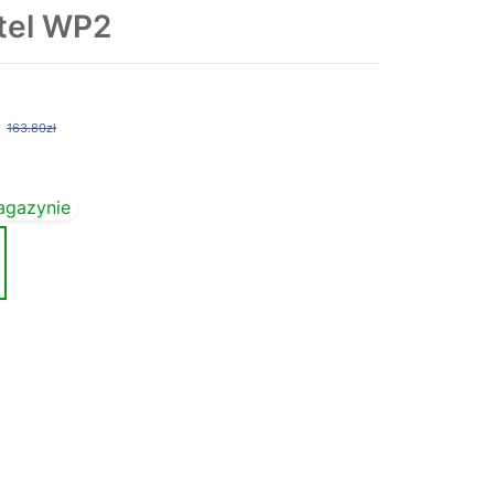
tel WP2
163.80zł
agazynie