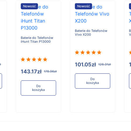
Nowość
Nowość
Baterie do Telefonów
B
Vivo X200
V
Baterie do Telefonów
iHunt Titan P13000
101.05zł
ł
126.31zł
143.17zł
178.96zł
Do
koszyka
Do
koszyka