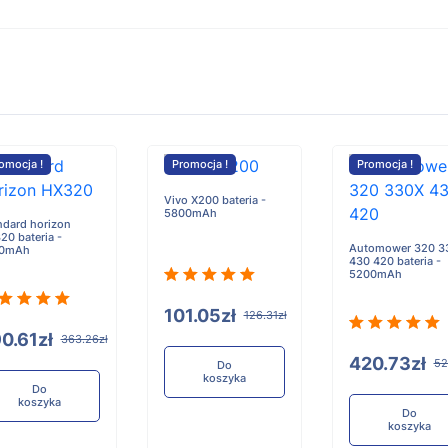
omocja !
Promocja !
Promocja !
Vivo X200 bateria -
5800mAh
ndard horizon
20 bateria -
Automower 320 3
00mAh
430 420 bateria -
5200mAh
101.05zł
126.31zł
0.61zł
363.26zł
420.73zł
52
Do
koszyka
Do
koszyka
Do
koszyka