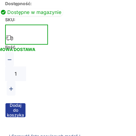
Dostępność:
Dostępne w magazynie
SKU:
Ilość
MOWA DOSTAWA
−
+
Dodaj
do
koszyka