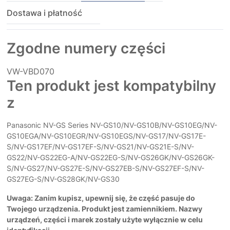
Dostawa i płatność
Zgodne numery części
VW-VBD070
Ten produkt jest kompatybilny
z
Panasonic NV-GS Series NV-GS10/NV-GS10B/NV-GS10EG/NV-
GS10EGA/NV-GS10EGR/NV-GS10EGS/NV-GS17/NV-GS17E-
S/NV-GS17EF/NV-GS17EF-S/NV-GS21/NV-GS21E-S/NV-
GS22/NV-GS22EG-A/NV-GS22EG-S/NV-GS26GK/NV-GS26GK-
S/NV-GS27/NV-GS27E-S/NV-GS27EB-S/NV-GS27EF-S/NV-
GS27EG-S/NV-GS28GK/NV-GS30
Uwaga: Zanim kupisz, upewnij się, że część pasuje do
Twojego urządzenia. Produkt jest zamiennikiem. Nazwy
urządzeń, części i marek zostały użyte wyłącznie w celu