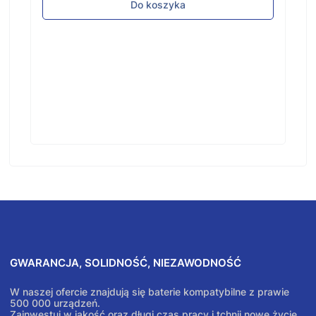
Do koszyka
GWARANCJA, SOLIDNOŚĆ, NIEZAWODNOŚĆ
W naszej ofercie znajdują się baterie kompatybilne z prawie
500 000 urządzeń.
Zainwestuj w jakość oraz długi czas pracy i tchnij nowe życie