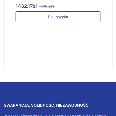
1432.17zł
1790.21zł
Do koszyka
GWARANCJA, SOLIDNOŚĆ, NIEZAWODNOŚĆ
W naszej ofercie znajdują się baterie kompatybilne z prawie