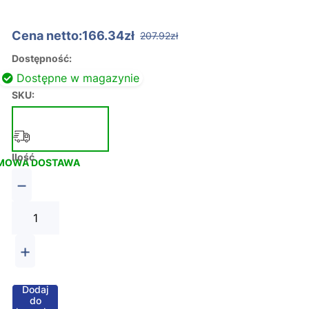
Cena netto:166.34zł
207.92zł
Dostępność:
Dostępne w magazynie
SKU:
Ilość
MOWA DOSTAWA
−
+
Dodaj
do